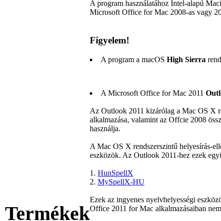
A program használatához Intel-alapú Mac
Microsoft Office for Mac 2008-as vagy 20
Figyelem!
A program a macOS
High Sierra
rend
A Microsoft Office for Mac 2011
Out
Az Outlook 2011 kizárólag a Mac OS X ren
alkalmazása, valamint az Offcie 2008 össz
használja.
A Mac OS X rendszerszintű helyesírás-elle
eszközök. Az Outlook 2011-hez ezek egyik
1.
HunSpellX
2.
MySpellX-HU
Ezek az ingyenes nyelvhelyességi eszközö
Termékek
Office 2011 for Mac alkalmazásaiban ne