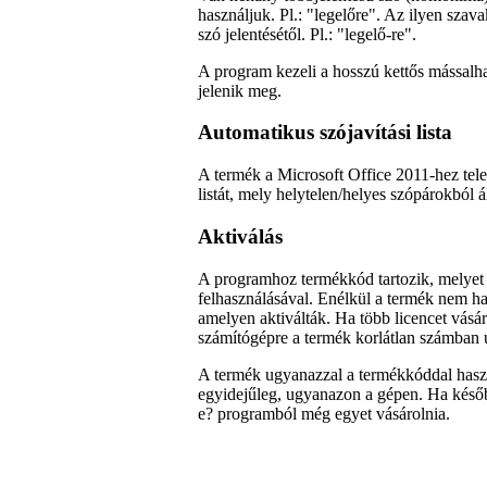
használjuk. Pl.: "legelőre". Az ilyen szav
szó jelentésétől. Pl.: "legelő-re".
A program kezeli a hosszú kettős mássalha
jelenik meg.
Automatikus szójavítási lista
A termék a Microsoft Office 2011-hez telep
listát, mely helytelen/helyes szópárokból 
Aktiválás
A programhoz termékkód tartozik, melyet 
felhasználásával. Enélkül a termék nem ha
amelyen aktiválták. Ha több licencet vásá
számítógépre a termék korlátlan számban új
A termék ugyanazzal a termékkóddal hasz
egyidejűleg, ugyanazon a gépen. Ha későb
e? programból még egyet vásárolnia.