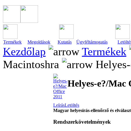
Termékek
Megoldások
Kutatás
Ügyféltámogatás
Letölté
Kezdőlap
Termékek
Macintoshra
Helyes-
Helyes-e?/Mac 
Leírás
Letöltés
Magyar helyesírás-ellenőrző és elválas
Rendszerkövetelmények