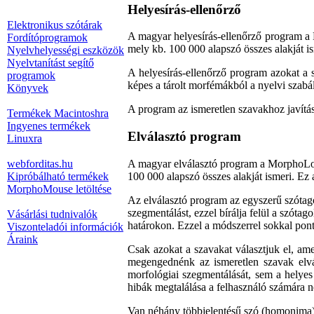
Helyesírás-ellenőrző
Elektronikus szótárak
A magyar helyesírás-ellenőrző program 
Fordítóprogramok
mely kb. 100 000 alapszó összes alakját is
Nyelvhelyességi eszközök
Nyelvtanítást segítő
A helyesírás-ellenőrző program azokat a
programok
képes a tárolt morfémákból a nyelvi szabá
Könyvek
A program az ismeretlen szavakhoz javítási
Termékek Macintoshra
Ingyenes termékek
Elválasztó program
Linuxra
webforditas.hu
A magyar elválasztó program a MorphoLo
Kipróbálható termékek
100 000 alapszó összes alakját ismeri. Ez 
MorphoMouse letöltése
Az elválasztó program az egyszerű szótagol
szegmentálást, ezzel bírálja felül a szótag
Vásárlási tudnivalók
határokon. Ezzel a módszerrel sokkal ponto
Viszonteladói információk
Áraink
Csak azokat a szavakat választjuk el, ame
megengednénk az ismeretlen szavak elvá
morfológiai szegmentálását, sem a helyes
hibák megtalálása a felhasználó számára n
Van néhány többjelentésű szó (homonima),