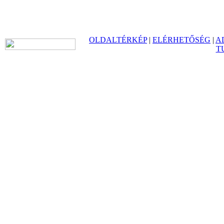
OLDALTÉRKÉP
|
ELÉRHETŐSÉG
|
A
T