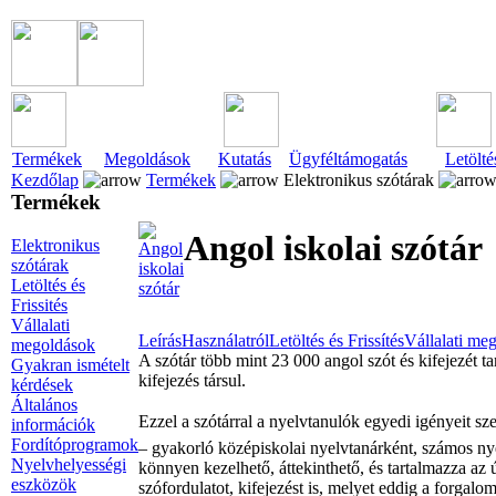
Termékek
Megoldások
Kutatás
Ügyféltámogatás
Letölté
Kezdőlap
Termékek
Elektronikus szótárak
Termékek
Angol iskolai szótár
Elektronikus
szótárak
Letöltés és
Frissités
Vállalati
Leírás
Használatról
Letöltés és Frissítés
Vállalati me
megoldások
A szótár több mint 23 000 angol szót és kifejezét 
Gyakran ismételt
kifejezés társul.
kérdések
Általános
Ezzel a szótárral a nyelvtanulók egyedi igényeit szer
információk
Fordítóprogramok
– gyakorló középiskolai nyelvtanárként, számos nye
Nyelvhelyességi
könnyen kezelhető, áttekinthető, és tartalmazza az
eszközök
szófordulatot, kifejezést is, melyet eddig a forga