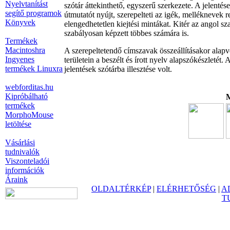
Nyelvtanítást
szótár áttekinthető, egyszerű szerkezete. A jelentés
segítő programok
útmutatót nyújt, szerepelteti az igék, melléknevek 
Könyvek
elengedhetetlen kiejtési mintákat. Kitér az angol s
szabályosan képzett többes számára is.
Termékek
Macintoshra
A szerepeltetendő címszavak összeállításakor alapve
Ingyenes
területein a beszélt és írott nyelv alapszókészleté
termékek Linuxra
jelentések szótárba illesztése volt.
webforditas.hu
Kipróbálható
M
termékek
MorphoMouse
letöltése
Vásárlási
tudnivalók
Viszonteladói
információk
Áraink
OLDALTÉRKÉP
|
ELÉRHETŐSÉG
|
A
T