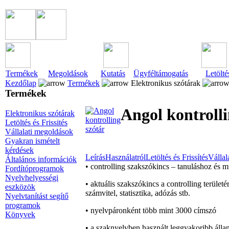
Termékek
Megoldások
Kutatás
Ügyféltámogatás
Letölté
Kezdőlap
Termékek
Elektronikus szótárak
Termékek
Angol kontrolli
Elektronikus szótárak
Letöltés és Frissités
Vállalati megoldások
Gyakran ismételt
kérdések
Leírás
Használatról
Letöltés és Frissítés
Vállal
Általános információk
• controlling szakszókincs – tanuláshoz és
Fordítóprogramok
Nyelvhelyességi
• aktuális szakszókincs a controlling terüle
eszközök
számvitel, statisztika, adózás stb.
Nyelvtanítást segítő
programok
• nyelvpáronként több mint 3000 címszó
Könyvek
• a szaknyelvben használt leggyakoribb álla