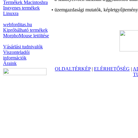
Termékek Macintoshra
Ingyenes termékek
• üzemgazdasági mutatók, képletgyűjtemény,
Linuxra
webforditas.hu
Kipróbálható termékek
MorphoMouse letöltése
Vásárlási tudnivalók
Viszonteladói
információk
Áraink
OLDALTÉRKÉP
|
ELÉRHETŐSÉG
|
A
T