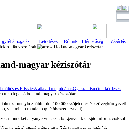
Ügyféltámogatás
Letöltések
Rólunk
Elérhetőség
Vásárlás
ektronikus szótárak
Holland-magyar kéziszótár
land-magyar kéziszótár
Letöltés és Frissítés
Vállalati megoldások
Gyakran ismételt kérdések
en új: a legelső holland–magyar kéziszótár
artalmaz, amelyhez több mint 100 000 szójelentés és szövegkörnyezeti p
ka, valamint a mindennapi élőbeszéd szavait)
szótár: mindkét anyanyelvi használó igényeit kielégítő információkkal
ítő információ ellenére áttekinthető és következetes felépítés