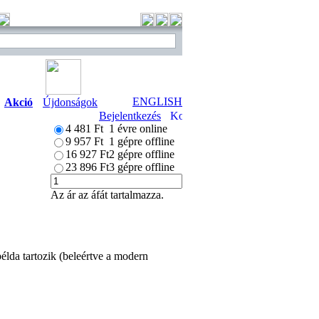
ENGLISH
Akció
Újdonságok
Bejelentkezés
4 481 Ft
1 évre online
9 957 Ft
1 gépre offline
16 927 Ft
2 gépre offline
23 896 Ft
3 gépre offline
Az ár az áfát tartalmazza.
élda tartozik (beleértve a modern