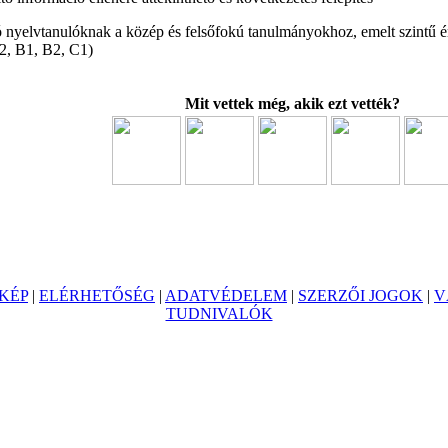
ó nyelvtanulóknak a közép és felsőfokú tanulmányokhoz, emelt szintű ére
2, B1, B2, C1)
Mit vettek még, akik ezt vették?
KÉP
|
ELÉRHETŐSÉG
|
ADATVÉDELEM
|
SZERZŐI JOGOK
|
V
TUDNIVALÓK