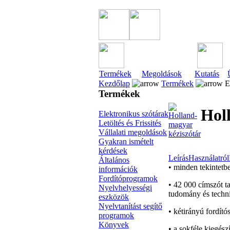
Termékek
Megoldások
Kutatás
Kezdőlap
Termékek
El
Termékek
Hol
Elektronikus szótárak
Letöltés és Frissités
Vállalati megoldások
Gyakran ismételt
kérdések
Leírás
Használatról
Általános
• minden tekintetb
információk
Fordítóprogramok
• 42 000 címszót t
Nyelvhelyességi
tudomány és techni
eszközök
Nyelvtanítást segítő
• kétirányú fordító
programok
Könyvek
• a sokféle kiegész