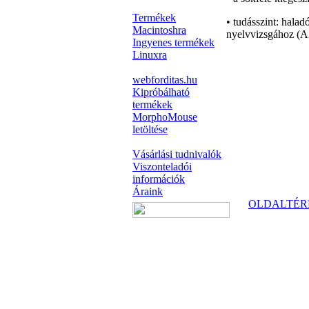
Termékek
• tudásszint: halad
Macintoshra
nyelvvizsgához (A
Ingyenes termékek
Linuxra
webforditas.hu
Kipróbálható
termékek
MorphoMouse
letöltése
Vásárlási tudnivalók
Viszonteladói
információk
Áraink
OLDALTÉR