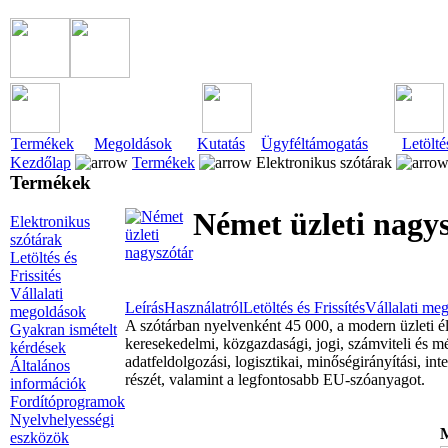
Termékek
Megoldások
Kutatás
Ügyféltámogatás
Letölté
Kezdőlap
Termékek
Elektronikus szótárak
Termékek
Német üzleti nagy
Elektronikus
szótárak
Letöltés és
Frissités
Vállalati
Leírás
Használatról
Letöltés és Frissítés
Vállalati me
megoldások
A szótárban nyelvenként 45 000, a modern üzleti éle
Gyakran ismételt
keresekedelmi, közgazdasági, jogi, számviteli és m
kérdések
adatfeldolgozási, logisztikai, minőségirányítási, int
Általános
részét, valamint a legfontosabb EU-szóanyagot.
információk
Fordítóprogramok
Nyelvhelyességi
M
eszközök