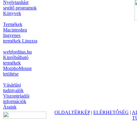
Nyelvtanítást
segítő programok
Könyvek
Termékek
Macintoshra
Ingyenes
termékek Linuxra
webforditas.hu
Kipróbálható
termékek
MorphoMouse
letöltése
Vásárlási
tudnivalók
Viszonteladói
információk
Áraink
OLDALTÉRKÉP
|
ELÉRHETŐSÉG
|
A
T