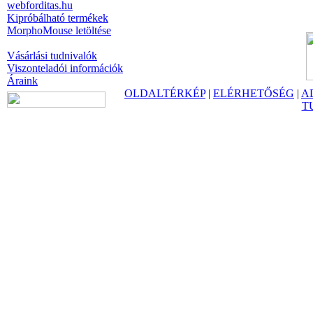
webforditas.hu
Kipróbálható termékek
MorphoMouse letöltése
Vásárlási tudnivalók
Viszonteladói információk
Áraink
OLDALTÉRKÉP
|
ELÉRHETŐSÉG
|
A
T