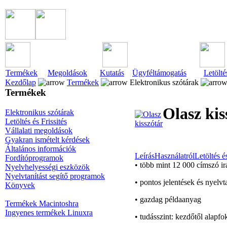
Termékek
Megoldások
Kutatás
Ügyféltámogatás
Letölté
Kezdőlap
Termékek
Elektronikus szótárak
Termékek
Olasz kis
Elektronikus szótárak
Letöltés és Frissités
Vállalati megoldások
Gyakran ismételt kérdések
Általános információk
Leírás
Használatról
Letöltés és
Fordítóprogramok
• több mint 12 000 címszó i
Nyelvhelyességi eszközök
Nyelvtanítást segítő programok
• pontos jelentések és nyelv
Könyvek
• gazdag példaanyag
Termékek Macintoshra
Ingyenes termékek Linuxra
• tudásszint: kezdőtől alapf