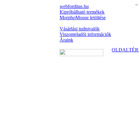
–
webforditas.hu
Kipróbálható termékek
MorphoMouse letöltése
Vásárlási tudnivalók
Viszonteladói információk
Áraink
OLDALTÉR