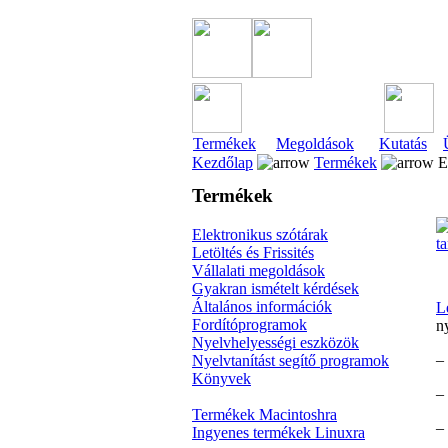
Termékek
Megoldások
Kutatás
Kezdőlap
Termékek
El
Termékek
Elektronikus szótárak
Letöltés és Frissités
Vállalati megoldások
Gyakran ismételt kérdések
Általános információk
L
Fordítóprogramok
n
Nyelvhelyességi eszközök
–
Nyelvtanítást segítő programok
Könyvek
–
Termékek Macintoshra
–
Ingyenes termékek Linuxra