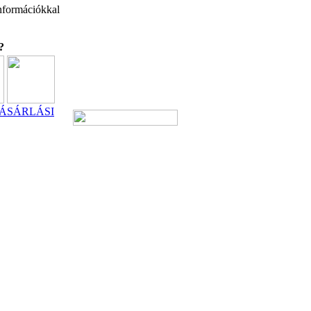
 információkkal
?
ÁSÁRLÁSI