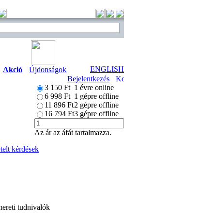
ENGLISH
Akció
Újdonságok
Bejelentkezés
3 150 Ft
1 évre online
6 998 Ft
1 gépre offline
11 896 Ft
2 gépre offline
16 794 Ft
3 gépre offline
Az ár az áfát tartalmazza.
elt kérdések
mereti tudnivalók