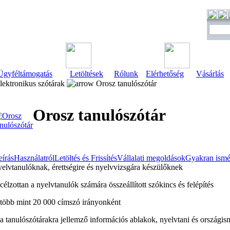
Ügyféltámogatás
Letöltések
Rólunk
Elérhetőség
Vásárlás
ektronikus szótárak
Orosz tanulószótár
Orosz tanulószótár
eírás
Használatról
Letöltés és Frissítés
Vállalati megoldások
Gyakran ismét
yelvtanulóknak, érettségire és nyelvvizsgára készülőknek
 célzottan a nyelvtanulók számára összeállított szókincs és felépítés
 több mint 20 000 címszó irányonként
 a tanulószótárakra jellemző információs ablakok, nyelvtani és országis