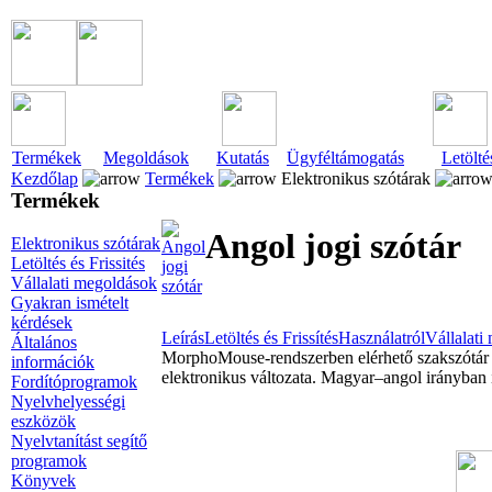
Termékek
Megoldások
Kutatás
Ügyféltámogatás
Letölté
Kezdőlap
Termékek
Elektronikus szótárak
Termékek
Angol jogi szótár
Elektronikus szótárak
Letöltés és Frissités
Vállalati megoldások
Gyakran ismételt
kérdések
Leírás
Letöltés és Frissítés
Használatról
Vállalati
Általános
MorphoMouse-rendszerben elérhető szakszótár s
információk
elektronikus változata. Magyar–angol irányban 
Fordítóprogramok
Nyelvhelyességi
eszközök
Nyelvtanítást segítő
programok
Könyvek