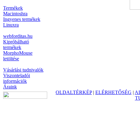
Termékek
Macintoshra
Ingyenes termékek
Linuxra
webforditas.hu
Kipróbálható
termékek
MorphoMouse
letöltése
Vásárlási tudnivalók
Viszonteladói
információk
Áraink
OLDALTÉRKÉP
|
ELÉRHETŐSÉG
|
A
T