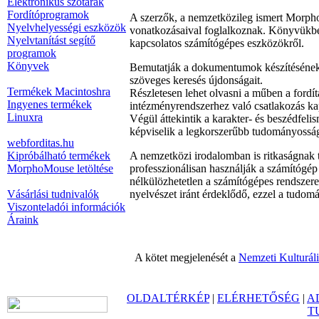
Elektronikus szótárak
Fordítóprogramok
A szerzők, a nemzetközileg ismert Morph
Nyelvhelyességi eszközök
vonatkozásaival foglalkoznak. Könyvükben 
Nyelvtanítást segítő
kapcsolatos számítógépes eszközökről.
programok
Könyvek
Bemutatják a dokumentumok készítésének, 
szöveges keresés újdonságait.
Termékek Macintoshra
Részletesen lehet olvasni a műben a fordítá
Ingyenes termékek
intézményrendszerhez való csatlakozás ka
Linuxra
Végül áttekintik a karakter- és beszédfeli
képviselik a legkorszerűbb tudományosságo
webforditas.hu
Kipróbálható termékek
A nemzetközi irodalomban is ritkaságnak t
MorphoMouse letöltése
professzionálisan használják a számítógép
nélkülözhetetlen a számítógépes rendszerek
Vásárlási tudnivalók
nyelvészet iránt érdeklődő, ezzel a tudo
Viszonteladói információk
Áraink
A kötet megjelenését a
Nemzeti Kulturál
OLDALTÉRKÉP
|
ELÉRHETŐSÉG
|
A
T