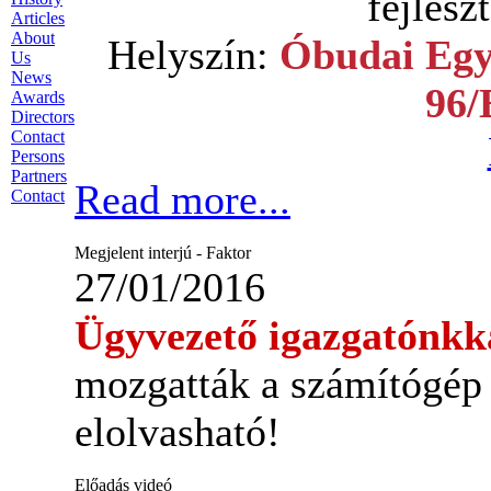
fejlesz
Articles
About
Helyszín:
Óbudai Egy
Us
News
96/
Awards
Directors
Contact
Persons
Partners
Read more...
Contact
Megjelent interjú - Faktor
27/01/2016
Ügyvezető igazgatónkk
mozgatták a számítógép 
elolvasható!
Előadás videó