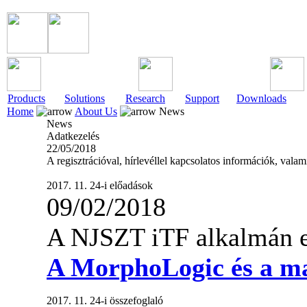
Products
Solutions
Research
Support
Downloads
Home
About Us
News
News
Adatkezelés
22/05/2018
A regisztrációval, hírlevéllel kapcsolatos információk, val
2017. 11. 24-i előadások
09/02/2018
A NJSZT iTF alkalmán el
A MorphoLogic és a ma
2017. 11. 24-i összefoglaló