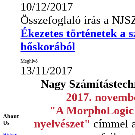
10/12/2017
Összefoglaló írás a NJS
Ékezetes történetek a 
hőskorából
Meghívó
13/11/2017
Nagy Számítástec
2017. novemb
"A MorphoLogic 
About
nyelvészet"
címmel a 
Us
History