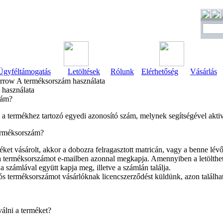
Ügyféltámogatás
Letöltések
Rólunk
Elérhetőség
Vásárlás
A terméksorszám használata
 használata
zám?
a termékhez tartozó egyedi azonosító szám, melynek segítségével aktivá
terméksorszám?
et vásárolt, akkor a dobozra felragasztott matricán, vagy a benne lévő 
a terméksorszámot e-mailben azonnal megkapja. Amennyiben a letölthető v
 számlával együtt kapja meg, illetve a számlán találja.
ós terméksorszámot vásárlóknak licencszerződést küldünk, azon találha
válni a terméket?