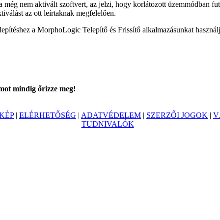
a még nem aktivált szoftvert, az jelzi, hogy korlátozott üzemmódban fu
tiválást az ott leírtaknak megfelelően.
epítéshez a MorphoLogic Telepítő és Frissítő alkalmazásunkat használj
mot mindig őrizze meg!
KÉP
|
ELÉRHETŐSÉG
|
ADATVÉDELEM
|
SZERZŐI JOGOK
|
V
TUDNIVALÓK