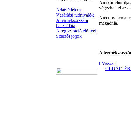
Amikor elindítja 
végezheti el az ak
Adatvédelem
Vásárlási tudnivalók
Amennyiben a tel
A terméksorszám
megadnia.
használata
A regisztráció előnyei
Szerzői jogok
A terméksorszá
[ Vissza ]
OLDALTÉR