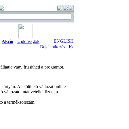
ENGLISH
Akció
Újdonságok
Bejelentkezés
lhatja vagy frissítheti a programot.
kártyán. A letölthető változat online
áltozatot utánvétellel fizeti, a
tó a terméksorszám.