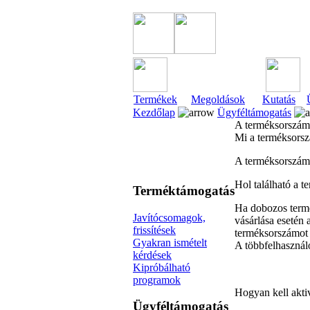
Termékek
Megoldások
Kutatás
Kezdőlap
Ügyféltámogatás
A terméksorszám
Mi a terméksors
A terméksorszám 
Hol található a 
Terméktámogatás
Ha dobozos termék
Javítócsomagok,
vásárlása esetén 
frissítések
terméksorszámot a
Gyakran ismételt
A többfelhasznál
kérdések
Kipróbálható
programok
Hogyan kell akti
Ügyféltámogatás