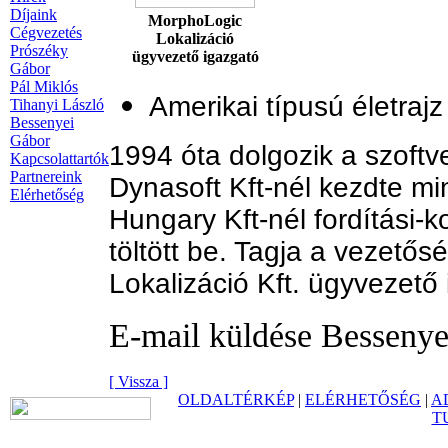
Díjaink
MorphoLogic
Cégvezetés
Lokalizáció
Prószéky
ügyvezető igazgató
Gábor
Pál Miklós
Amerikai típusú életra
Tihanyi László
Bessenyei
Gábor
1994 óta dolgozik a szoftv
Kapcsolattartók
Partnereink
Dynasoft Kft-nél kezdte mi
Elérhetőség
Hungary Kft-nél fordítási-k
töltött be. Tagja a vezető
Lokalizáció Kft. ügyvezető 
E-mail küldése Besseny
[ Vissza ]
OLDALTÉRKÉP
|
ELÉRHETŐSÉG
|
A
T