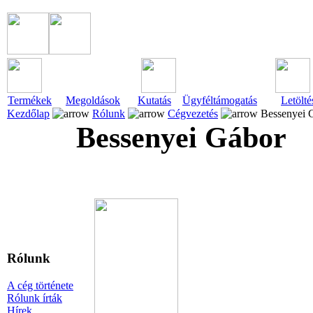
Termékek
Megoldások
Kutatás
Ügyféltámogatás
Letölté
Kezdőlap
Rólunk
Cégvezetés
Bessenyei 
Bessenyei Gábor
Rólunk
A cég története
Rólunk írták
Hírek