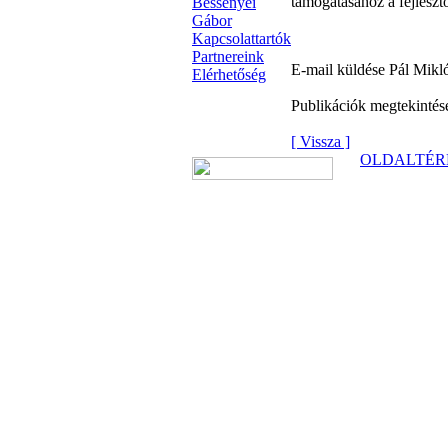
támogatásához a fejlesztői
Bessenyei
Gábor
Kapcsolattartók
Partnereink
E-mail küldése Pál Mik
Elérhetőség
Publikációk megtekinté
[ Vissza ]
OLDALTÉR