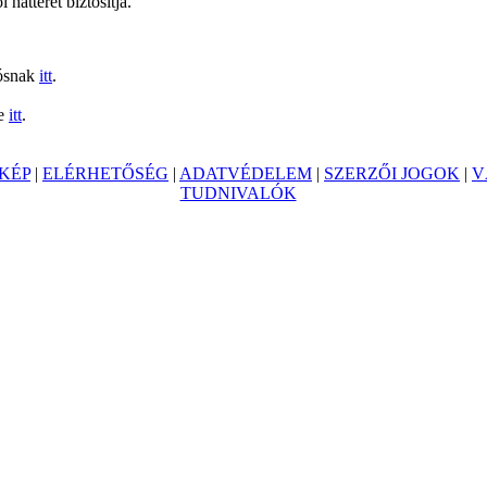
 hátterét biztosítja.
lósnak
itt
.
se
itt
.
KÉP
|
ELÉRHETŐSÉG
|
ADATVÉDELEM
|
SZERZŐI JOGOK
|
V
TUDNIVALÓK