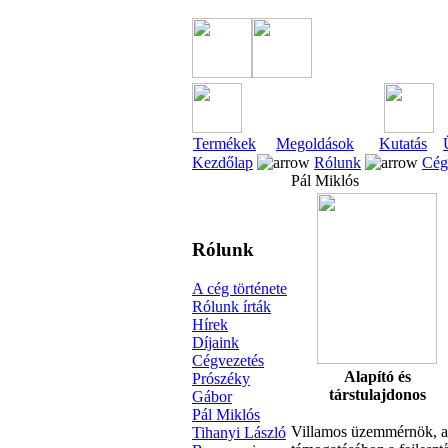
Termékek
Megoldások
Kutatás
Kezdőlap
Rólunk
Cég
Pál Miklós
Rólunk
A cég története
Rólunk írták
Hírek
Díjaink
Cégvezetés
Alapító és
Prószéky
társtulajdonos
Gábor
Pál Miklós
Villamos üzemmérnök, a 
Tihanyi László