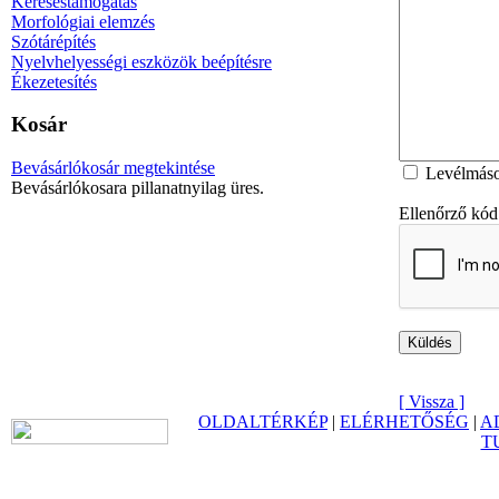
Kereséstámogatás
Morfológiai elemzés
Szótárépítés
Nyelvhelyességi eszközök beépítésre
Ékezetesítés
Kosár
Bevásárlókosár megtekintése
Levélmásol
Bevásárlókosara pillanatnyilag üres.
Ellenőrző kód
[ Vissza ]
OLDALTÉRKÉP
|
ELÉRHETŐSÉG
|
A
T