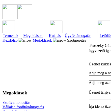
Termékek
Megoldások
Kutatás
Ügyféltámogatás
Letölté
Kezdőlap
Megoldások
Szótárépítés
Prószéky Gá
ügyvezető iga
Üzenet küldé
Adja meg a ne
Adja meg az e
Megoldások
Üzenet tárgya
Szoftverhonosítás
Írja ide az üze
Vállalati fordítástámogatás