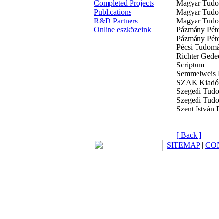
Completed Projects
Magyar Tudom
Publications
Magyar Tudo
R&D Partners
Magyar Tudom
Online eszközeink
Pázmány Péte
Pázmány Péte
Pécsi Tudomá
Richter Gede
Scriptum
Semmelweis 
SZAK Kiadó
Szegedi Tudo
Szegedi Tudo
Szent István 
[ Back ]
SITEMAP
|
CO