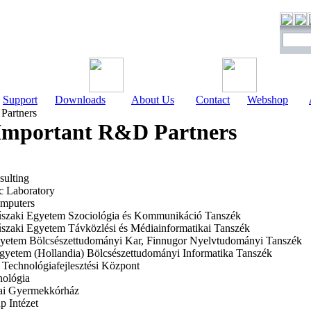
Support
Downloads
About Us
Contact
Webshop
artners
Important R&D Partners
sulting
c Laboratory
mputers
szaki Egyetem Szociológia és Kommunikáció Tanszék
szaki Egyetem Távközlési és Médiainformatikai Tanszék
yetem Bölcsészettudományi Kar, Finnugor Nyelvtudományi Tanszék
gyetem (Hollandia) Bölcsészettudományi Informatika Tanszék
 Technológiafejlesztési Központ
ológia
ai Gyermekkórház
p Intézet