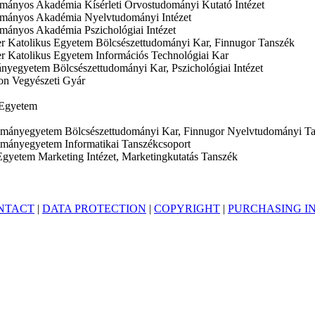
ányos Akadémia Kísérleti Orvostudományi Kutató Intézet
mányos Akadémia Nyelvtudományi Intézet
ányos Akadémia Pszichológiai Intézet
r Katolikus Egyetem Bölcsészettudományi Kar, Finnugor Tanszék
r Katolikus Egyetem Információs Technológiai Kar
nyegyetem Bölcsészettudományi Kar, Pszichológiai Intézet
on Vegyészeti Gyár
Egyetem
mányegyetem Bölcsészettudományi Kar, Finnugor Nyelvtudományi T
mányegyetem Informatikai Tanszékcsoport
Egyetem Marketing Intézet, Marketingkutatás Tanszék
NTACT
|
DATA PROTECTION
|
COPYRIGHT
|
PURCHASING I