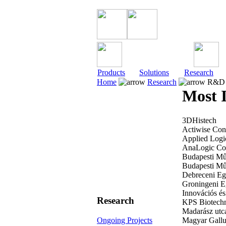
Products
Solutions
Research
Home
Research
R&D P
Most 
3DHistech
Actiwise Con
Applied Logi
AnaLogic Co
Budapesti Mű
Budapesti Mű
Debreceni Eg
Groningeni E
Innovációs és
Research
KPS Biotechn
Madarász utc
Ongoing Projects
Magyar Gallu