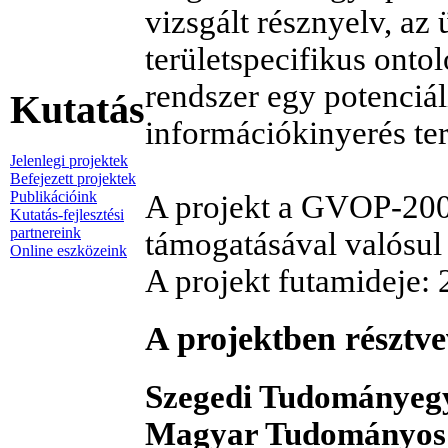
vizsgált résznyelv, az 
területspecifikus ontol
rendszer egy potenciá
Kutatás
információkinyerés ter
Jelenlegi projektek
Befejezett projektek
Publikációink
A projekt a GVOP-2004
Kutatás-fejlesztési
partnereink
támogatásával valósul
Online eszközeink
A projekt futamideje:
A projektben résztve
Szegedi Tudományegy
Magyar Tudományos 