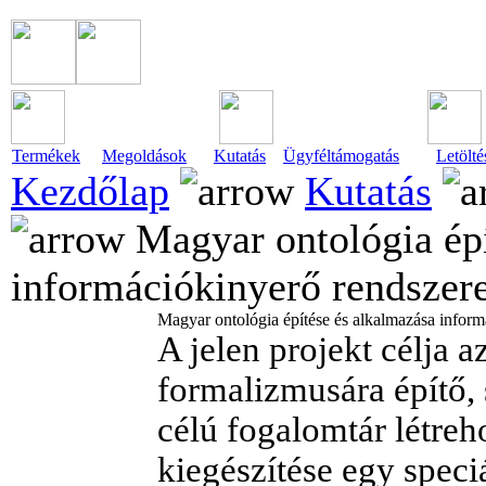
Termékek
Megoldások
Kutatás
Ügyféltámogatás
Letölté
Kezdőlap
Kutatás
Magyar ontológia épí
információkinyerő rendszer
Magyar ontológia építése és alkalmazása infor
A jelen projekt célja
formalizmusára építő, 
célú fogalomtár létre
kiegészítése egy speciá