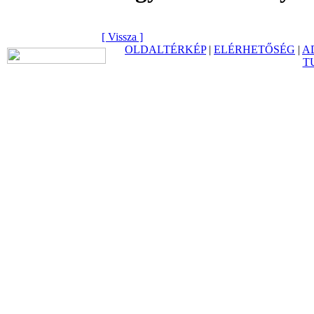
[ Vissza ]
OLDALTÉRKÉP
|
ELÉRHETŐSÉG
|
A
T