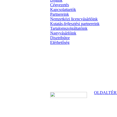
Díjaink
Cégvezetés
Kapcsolattartók
Partnereink
Nemzetközi licencvásárlóink
Kutatás-fejlesztési partnereink
Tartalomszolgáltatóink
Nagyvásárlóink
Disztribútor
Elérhetőség
OLDALTÉR