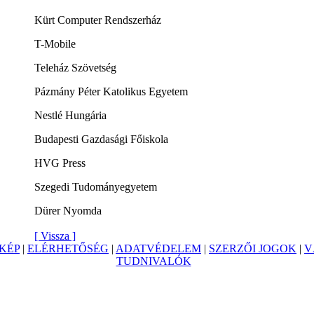
Kürt Computer Rendszerház
T-Mobile
Teleház Szövetség
Pázmány Péter Katolikus Egyetem
Nestlé Hungária
Budapesti Gazdasági Főiskola
HVG Press
Szegedi Tudományegyetem
Dürer Nyomda
[ Vissza ]
KÉP
|
ELÉRHETŐSÉG
|
ADATVÉDELEM
|
SZERZŐI JOGOK
|
V
TUDNIVALÓK