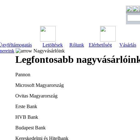
Ügyféltámogatás
Letöltések
Rólunk
Elérhetőség
Vásárlás
tnereink
Nagyvásárlóink
Legfontosabb nagyvásárlóin
Pannon
Microsoft Magyarország
Ovitas Magyarország
Erste Bank
HVB Bank
Budapest Bank
Kereskedelmi és Hitelbank