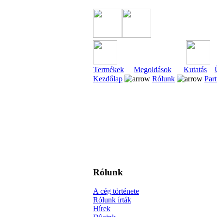
Termékek
Megoldások
Kutatás
Kezdőlap
Rólunk
Par
Rólunk
A cég története
Rólunk írták
Hírek