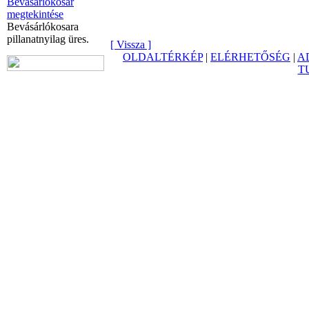
Bevásárlókosár
megtekintése
Bevásárlókosara
pillanatnyilag üres.
[ Vissza ]
OLDALTÉRKÉP
|
ELÉRHETŐSÉG
|
A
T