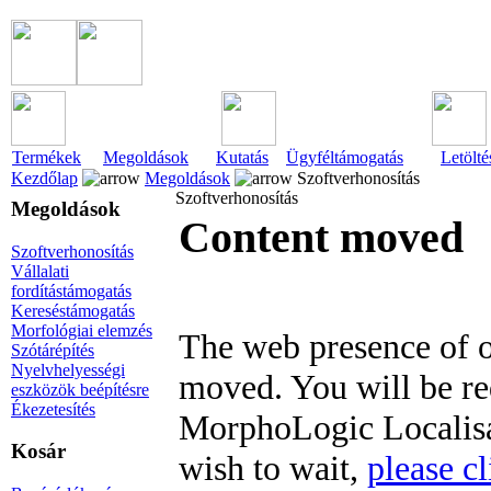
Termékek
Megoldások
Kutatás
Ügyféltámogatás
Letölté
Kezdőlap
Megoldások
Szoftverhonosítás
Szoftverhonosítás
Megoldások
Content moved
Szoftverhonosítás
Vállalati
fordítástámogatás
Kereséstámogatás
Morfológiai elemzés
The web presence of o
Szótárépítés
Nyelvhelyességi
moved. You will be re
eszközök beépítésre
Ékezetesítés
MorphoLogic Localisat
Kosár
wish to wait,
please cl