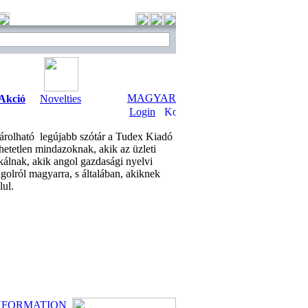
MAGYAR
Akció
Novelties
Login
rolható legújabb szótár a Tudex Kiadó
hetetlen mindazoknak, akik az üzleti
kálnak, akik angol gazdasági nyelvi
golról magyarra, s általában, akiknek
lul.
NFORMATION