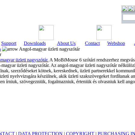
Support
Downloads
About Us
Contact
Webshop
s
Angol-magyar üzleti nagyszótár
r
magyar üzleti nagyszótár.
A MoBiMouse 6 szótári rendszerhez megvásá
l-magyar üzleti nagyszótár. Az angol-magyar üzleti nagyszótár nélkülöz
lnak, szerződéseket kötnek, kereskednek, üzleti partnerekkel kommuni
leti nyelvvizsgára készülnek, akik üzleti szakszövegeket fordítanak an
ten írniuk, szövegezniük, fogalmazniuk, érteniük és olvasniuk kell ango
NTACT
|
DATA PROTECTION
|
COPYRIGHT
|
PURCHASING I