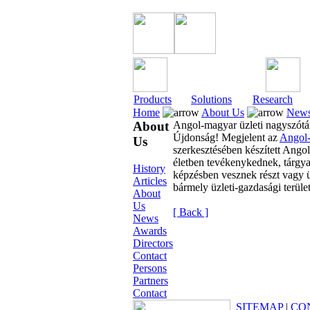
Products
Solutions
Research
Home
About Us
New
About
Angol-magyar üzleti nagyszótá
Újdonság! Megjelent az
Angol-
Us
szerkesztésében készített Ango
életben tevékenykednek, tárgya
History
képzésben vesznek részt vagy üz
Articles
bármely üzleti-gazdasági terüle
About
Us
[ Back ]
News
Awards
Directors
Contact
Persons
Partners
Contact
SITEMAP
|
CO