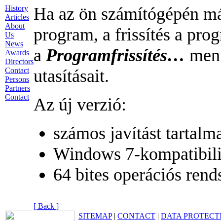
History
Ha az ön számítógépén má
Articles
About
program, a frissítés a pro
Us
News
a
Programfrissítés…
menü
Awards
Directors
Contact
utasításait.
Persons
Partners
Contact
Az új verzió:
számos javítást tartalm
Windows 7-kompatibili
64 bites operációs rends
[ Back ]
SITEMAP
|
CONTACT
|
DATA PROTECT