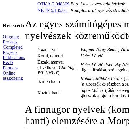
OTKA T 048309
Permi nyelvészeti adatbázisok
NKFP-5/135/01
Komplex uráli nyelvészeti adatb
Az egyes számítógépes m
Research
nyelvészek közreműködt
Ongoing
Projects
Completed
Nganaszan
Wagner-Nagy Beáta, Várna
Projects
Komi, udmurt
Fejes László
Publications
Északi manysi
R&D
Fejes László, Wenszky Nó
(3 változat:
Chr. Vog.,
Partners
digiatalizálása, szövegek 
WT, VNGY
)
Online
eszközeink
Ruttkay-Miklián Eszter,
(tő
Szinjai hanti
(a glosszák és részben a s
Sipos Mária,
(tőtár, szöve
Kazimi hanti
glosszák angolra fordítása)
A finnugor nyelvek (komi
hanti) elemzésére a Mo