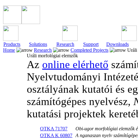
Products
Solutions
Research
Support
Downloads
Home
Research
Completed Projects
Uráli
Uráli morfológiai elemzők
Az
online elérhető
számí
Nyelvtudományi Intézeté
osztályának kutatói és 
számítógépes nyelvész,
N
kutatási projektek kereté
OTKA 71707
Obi-ugor morfológiai elemzők é
OTKA K 60807
A nganaszan nyelv számítógépes