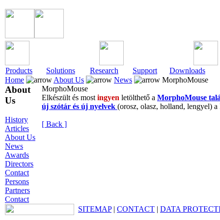
Products
Solutions
Research
Support
Downloads
Home
About Us
News
MorphoMouse
About
MorphoMouse
Elkészült és most
ingyen
letölthető a
MorphoMouse tal
Us
új szótár és új nyelvek
(orosz, olasz, holland, lengyel) 
History
[ Back ]
Articles
About Us
News
Awards
Directors
Contact
Persons
Partners
Contact
SITEMAP
|
CONTACT
|
DATA PROTECT