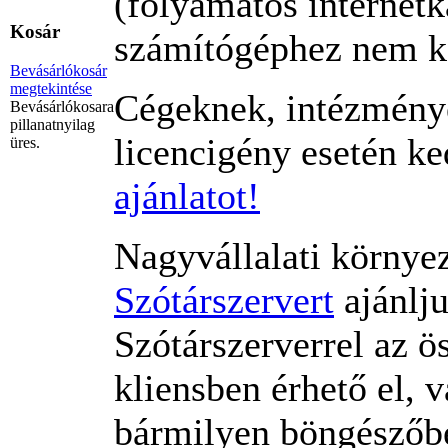
(folyamatos internetk
Kosár
számítógéphez nem köt
Bevásárlókosár
megtekintése
Cégeknek, intézmény
Bevásárlókosara
pillanatnyilag
licencigény esetén ke
üres.
ajánlatot!
Nagyvállalati környe
Szótárszervert
ajánlju
Szótárszerverrel az 
kliensben érhető el, 
bármilyen böngészőbe