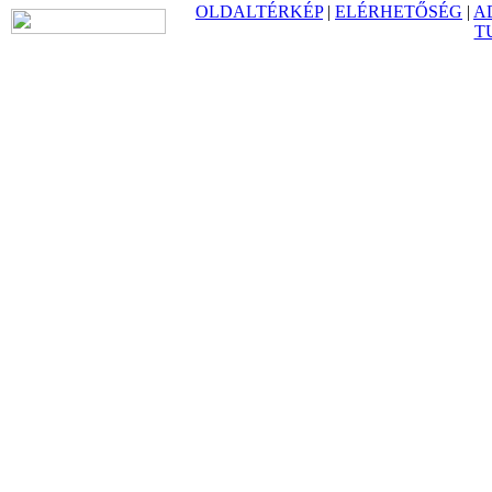
OLDALTÉRKÉP
|
ELÉRHETŐSÉG
|
A
T