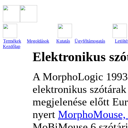
Termékek
Megoldások
Kutatás
Ügyféltámogatás
Letölté
Kezdőlap
Elektronikus sz
A MorphoLogic 1993 ó
elektronikus szótárak
megjelenése előtt Eu
nyert
MorphoMouse, a
MoBiMouse 6 szótári 