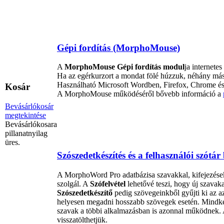
Gépi fordítás (MorphoMouse)
A
MorphoMouse Gépi fordítás modul
ja internete
Ha az egérkurzort a mondat fölé húzzuk, néhány má
Használható Microsoft Wordben, Firefox, Chrome és
Kosár
A MorphoMouse működéséről bővebb információ a
Bevásárlókosár
megtekintése
Bevásárlókosara
pillanatnyilag
üres.
Szószedetkészítés és a felhasználói szótár
A MorphoWord Pro adatbázisa szavakkal, kifejezésekk
szolgál. A
Szófelvétel
lehetővé teszi, hogy új szavak
Szószedetkészítő
pedig szövegeinkből gyűjti ki az a
helyesen megadni hosszabb szövegek esetén. Mindkét 
szavak a többi alkalmazásban is azonnal működnek. 
visszatölthetjük.