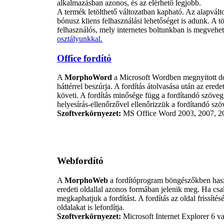
alkalmazásban azonos, és az elérhető legjobb.
A termék letölthető változatban kapható. Az alapvált
bónusz kliens felhasználási lehetőséget is adunk. A t
felhasználós, mely internetes boltunkban is megvehet
osztályunkkal.
Office fordító
A
MorphoWord
a Microsoft Wordben megnyitott do
háttérrel beszúrja. A fordítás átolvasása után az ere
követi. A fordítás minősége függ a fordítandó szöveg h
helyesírás-ellenőrzővel ellenőrizzük a fordítandó szö
Szoftverkörnyezet:
MS Office Word 2003, 2007, 201
Webfordító
A
MorphoWeb
a fordítóprogram böngészőkben haszná
eredeti oldallal azonos formában jelenik meg. Ha csa
megkaphatjuk a fordítást. A fordítás az oldal frissít
oldalakat is lefordítja.
Szoftverkörnyezet:
Microsoft Internet Explorer 6 va