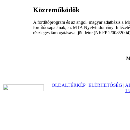
Közreműködők
A fordítóprogram és az angol–magyar adatbázis a M
fordítócsapatának, az MTA Nyelvtudományi Intézet
részleges támogatásával jött létre (NKFP 2/008/2004)
Mi
OLDALTÉRKÉP
|
ELÉRHETŐSÉG
|
A
T