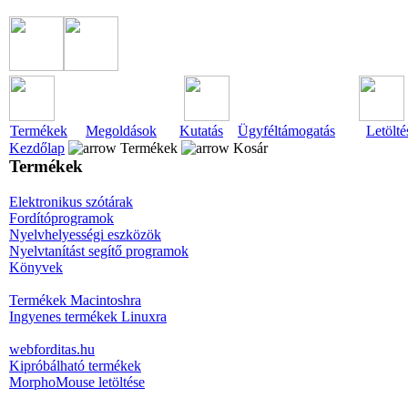
Termékek
Megoldások
Kutatás
Ügyféltámogatás
Letölté
Kezdőlap
Termékek
Kosár
Termékek
Elektronikus szótárak
Fordítóprogramok
Nyelvhelyességi eszközök
Nyelvtanítást segítő programok
Könyvek
Termékek Macintoshra
Ingyenes termékek Linuxra
webforditas.hu
Kipróbálható termékek
MorphoMouse letöltése