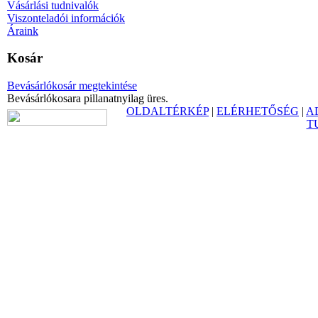
Vásárlási tudnivalók
Viszonteladói információk
Áraink
Kosár
Bevásárlókosár megtekintése
Bevásárlókosara pillanatnyilag üres.
OLDALTÉRKÉP
|
ELÉRHETŐSÉG
|
A
T