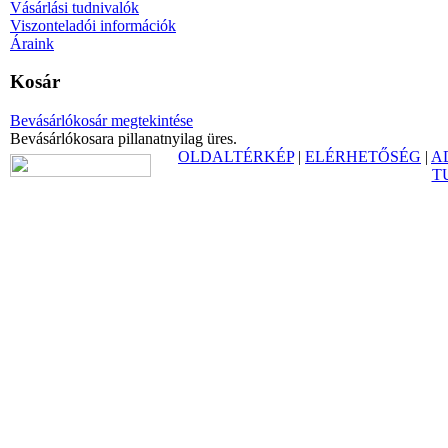
Vásárlási tudnivalók
Viszonteladói információk
Áraink
Kosár
Bevásárlókosár megtekintése
Bevásárlókosara pillanatnyilag üres.
OLDALTÉRKÉP
|
ELÉRHETŐSÉG
|
A
T