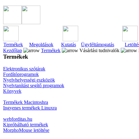
Termékek
Megoldások
Kutatás
Ügyféltámogatás
Letölté
Kezdőlap
Termékek
Vásárlási tudnivalók
Termékek
Elektronikus szótárak
Fordítóprogramok
Nyelvhelyességi eszközök
Nyelvtanítást segítő programok
Könyvek
Termékek Macintoshra
Ingyenes termékek Linuxra
webforditas.hu
Kipróbálható termékek
MorphoMouse letöltése