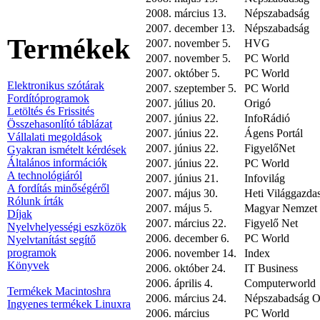
2008. március 13.
Népszabadság
2007. december 13.
Népszabadság
Termékek
2007. november 5.
HVG
2007. november 5.
PC World
2007. október 5.
PC World
Elektronikus szótárak
2007. szeptember 5.
PC World
Fordítóprogramok
2007. július 20.
Origó
Letöltés és Frissités
2007. június 22.
InfoRádió
Összehasonlító táblázat
2007. június 22.
Ágens Portál
Vállalati megoldások
2007. június 22.
FigyelőNet
Gyakran ismételt kérdések
Általános információk
2007. június 22.
PC World
A technológiáról
2007. június 21.
Infovilág
A fordítás minőségéről
2007. május 30.
Heti Világgazda
Rólunk írták
2007. május 5.
Magyar Nemzet
Díjak
2007. március 22.
Figyelő Net
Nyelvhelyességi eszközök
2006. december 6.
PC World
Nyelvtanítást segítő
programok
2006. november 14.
Index
Könyvek
2006. október 24.
IT Business
2006. április 4.
Computerworld
Termékek Macintoshra
2006. március 24.
Népszabadság O
Ingyenes termékek Linuxra
2006. március
PC World