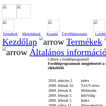
Termékek
Megoldások
Kutatás
Ügyféltámogatás
Letölté
Kezdőlap
Termékek
Általános informáci
Cikkek a fordítóprogramról
Fordítóprogramunk megjelenését a sa
cikkekből.
2010. március 2.
index
2009. február 10.
TAUS news
2009. február 8.
Webisztán
2009. február 3.
InfoVilág
2009. február 3.
Index
2008. május 15.
Népszabadság