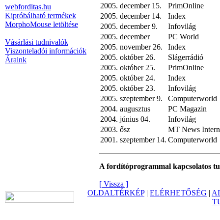
2005. december 15.
PrimOnline
webforditas.hu
Kipróbálható termékek
2005. december 14.
Index
MorphoMouse letöltése
2005. december 9.
Infovilág
2005. december
PC World
Vásárlási tudnivalók
2005. november 26.
Index
Viszonteladói információk
2005. október 26.
Slágerrádió
Áraink
2005. október 25.
PrimOnline
2005. október 24.
Index
2005. október 23.
Infovilág
2005. szeptember 9.
Computerworld
2004. augusztus
PC Magazin
2004. június 04.
Infovilág
2003. ősz
MT News Interna
2001. szeptember 14.
Computerworld
A fordítóprogrammal kapcsolatos t
[ Vissza ]
OLDALTÉRKÉP
|
ELÉRHETŐSÉG
|
A
T