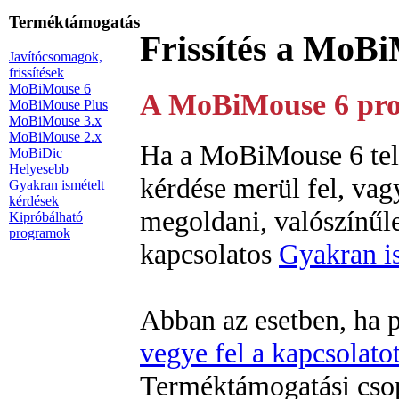
Terméktámogatás
Frissítés a MoB
Javítócsomagok,
frissítések
MoBiMouse 6
A MoBiMouse 6 prog
MoBiMouse Plus
MoBiMouse 3.x
MoBiMouse 2.x
Ha a MoBiMouse 6 tele
MoBiDic
Helyesebb
kérdése merül fel, va
Gyakran ismételt
kérdések
megoldani, valószínűle
Kipróbálható
programok
kapcsolatos
Gyakran is
Abban az esetben, ha p
vegye fel a kapcsolato
Terméktámogatási csop