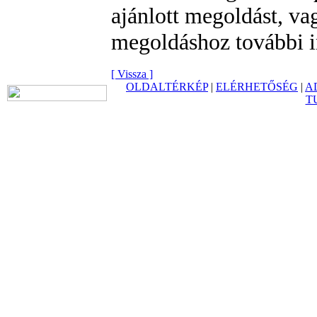
ajánlott megoldást, va
megoldáshoz további i
[ Vissza ]
OLDALTÉRKÉP
|
ELÉRHETŐSÉG
|
A
T