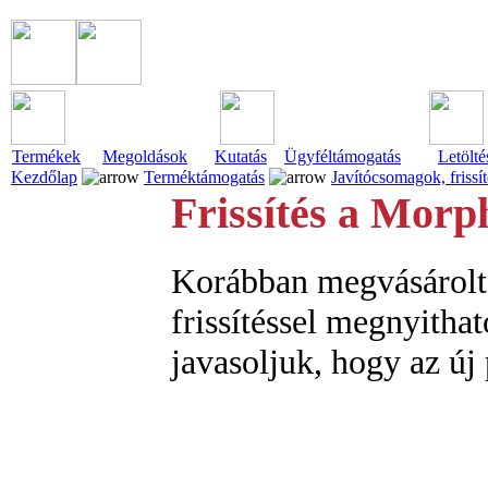
Termékek
Megoldások
Kutatás
Ügyféltámogatás
Letölté
Kezdőlap
Terméktámogatás
Javítócsomagok, frissí
Frissítés a Mor
Korábban megvásárolt
frissítéssel megnyitha
javasoljuk, hogy az új