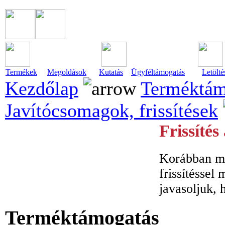
Termékek
Megoldások
Kutatás
Ügyféltámogatás
Letölté
Kezdőlap
Terméktám
Javítócsomagok, frissítések
Frissíté
Korábban me
frissítéssel
javasoljuk, 
Terméktámogatás