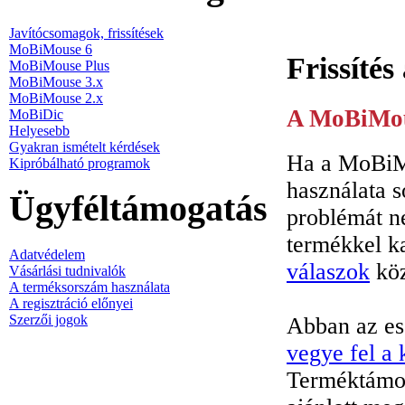
Javítócsomagok, frissítések
MoBiMouse 6
Frissíté
MoBiMouse Plus
MoBiMouse 3.x
MoBiMouse 2.x
A MoBiMous
MoBiDic
Helyesebb
Gyakran ismételt kérdések
Ha a MoBiMo
Kipróbálható programok
használata s
Ügyféltámogatás
problémát n
termékkel k
Adatvédelem
válaszok
köz
Vásárlási tudnivalók
A terméksorszám használata
A regisztráció előnyei
Szerzői jogok
Abban az ese
vegye fel a 
Terméktámog