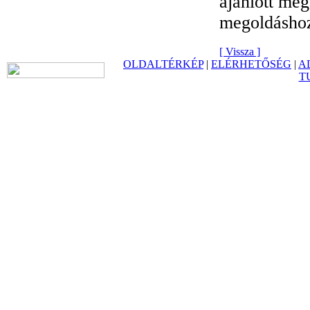
ajánlott meg
megoldáshoz
[ Vissza ]
OLDALTÉRKÉP
|
ELÉRHETŐSÉG
|
A
T