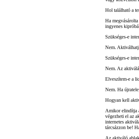
Hol található a 
Ha megvásárolta 
ingyenes kipróbál
Szükséges-e inte
Nem. Aktiválhatja
Szükséges-e inter
Nem. Az aktiválás
Elveszítem-e a li
Nem. Ha újratelep
Hogyan kell akti
Amikor elindítja 
végezheti el az a
internetes aktivá
tárcsázzon be! Ha
Az aktiváló abla