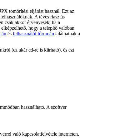
X tömörítési eljárást használ. Ezt az
 felhasználóknak. A téves riasztás
esen csak akkor érvényesek, ha a
 elképzelhető, hogy a telepítő valóban
ján
és
felhasználói fórumán
találhatnak a
król (ez akár cd-re is kiírható), és ezt
 üzemmódban használható. A szoftver
errel való kapcsolatfelvétele interneten,