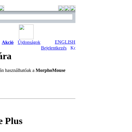
ENGLISH
Akció
Újdonságok
Bejelentkezés
ára
án használhatóak a
MorphoMouse
e Plus