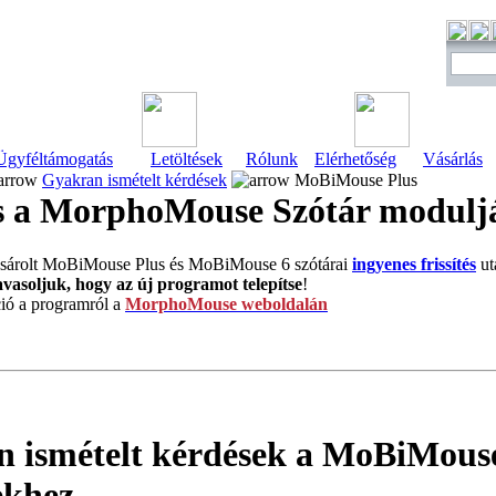
Ügyféltámogatás
Letöltések
Rólunk
Elérhetőség
Vásárlás
Gyakran ismételt kérdések
MoBiMouse Plus
és a MorphoMouse Szótár modulj
árolt MoBiMouse Plus és MoBiMouse 6 szótárai
ingyenes frissítés
ut
avasoljuk, hogy az új programot telepítse
!
ió a programról a
MorphoMouse weboldalán
 ismételt kérdések a MoBiMous
ekhez