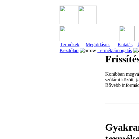
Termékek
Megoldások
Kutatás
Kezdőlap
Terméktámogatás
Frissít
Korábban megvás
szótárai között,
j
Bővebb informác
Gyakran
termék