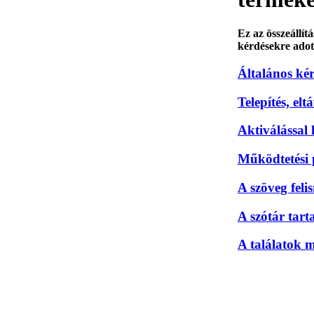
Ez az összeállí
kérdésekre adott
Általános kér
Telepítés, elt
Aktiválással
Működtetési
A szöveg feli
A szótár tart
A találatok m