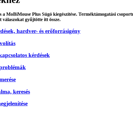
tás a MoBiMouse Plus Súgó kiegészítése. Terméktámogatási csoport
 válaszokat gyűjtötte itt össze.
dések, hardver- és erőforrásigény
ávolítás
 kapcsolatos kérdések
 problémák
smerése
alma, keresés
egjelenítése