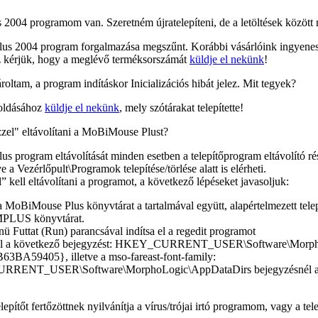
004 programom van. Szeretném újratelepíteni, de a letöltések között
s 2004 program forgalmazása megszűnt. Korábbi vásárlóink ingyene
z kérjük, hogy a meglévő terméksorszámát
küldje el nekünk
!
roltam, a program indításkor Inicializációs hibát jelez. Mit tegyek?
oldásához
küldje el nekünk
, mely szótárakat telepítette!
zel" eltávolítani a MoBiMouse Plust?
program eltávolítását minden esetben a telepítőprogram eltávolító rész
tve a
Vezérlőpult\Programok telepítése/törlése
alatt is elérheti.
 kell eltávolítani a programot, a következő lépéseket javasoljuk:
 a MoBiMouse Plus könyvtárat a tartalmával együtt, alapértelmezett tele
BMPLUS
könyvtárat.
enü
Futtat
(
Run
) parancsával indítsa el a regedit programot
el a következő bejegyzést:
HKEY_CURRENT_USER\Software\Morpho
B63BA59405}
, illetve a
mso-fareast-font-family:
RENT_USER\Software\MorphoLogic\AppDataDirs
bejegyzésnél 
ítőt fertőzöttnek nyilvánítja a vírus/trójai irtó programom, vagy a telepí