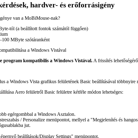
kérdések, hardver- és erőforrásigény
sigénye van a MoBiMouse-nak?
te-tól (a beállított fontok számától függően)
tium
100 MByte szótáranként
patibilitása a Windows Vistával
program kompatibilis a Windows Vistával.
A frissítés lehetőségérő
 a Windows Vista grafikus felületének Basic beállításával többnyire
llítása Aero felületről Basic felületre kétféle módon lehetséges:
 jobb egérgombbal a Windows Asztalon.
streszabás / Personalize menüpontot, mellyel a "Megjelenítés és hangos
ógusablakba jut.
Képernyő beállítások/Display Settings" menüpontot.