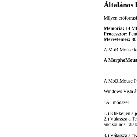
Általános 
Milyen erőforrá
Memória:
14 MBy
Processzor:
Pen
Merevlemez:
80–
A MoBiMouse kom
A MorphoMouse 
A MoBiMouse Plus
Windows Vista átá
"A" módszer
1.) Klikkeljen a
2.) Válassza a Te
and sounds" dial
3.) Válassza a "