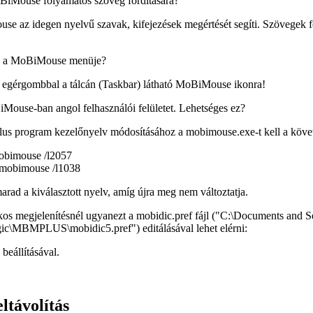
BiMouse folyamatos szöveg fordítására?
 az idegen nyelvű szavak, kifejezések megértését segíti. Szövegek f
l a MoBiMouse menüje?
b egérgombbal a tálcán (Taskbar) látható MoBiMouse ikonra!
Mouse-ban angol felhasználói felületet. Lehetséges ez?
 program kezelőnyelv módosításához a mobimouse.exe-t kell a követk
obimouse /l2057
 mobimouse /l1038
ad a kiválasztott nyelv, amíg újra meg nem változtatja.
s megjelenítésnél ugyanezt a mobidic.pref fájl ("
C:\Documents and Se
gic\MBMPLUS\mobidic5.pref")
editálásával lehet elérni:
beállításával.
eltávolítás