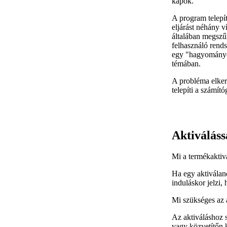
kapok.
A program telepí
eljárást néhány v
általában megszűn
felhasználó rends
egy "hagyományos
témában.
A probléma elkerül
telepíti a számító
Aktiváláss
Mi a termékaktiv
Ha egy aktiváland
induláskor jelzi,
Mi szükséges az 
Az aktiváláshoz s
vagy közvetítőn k