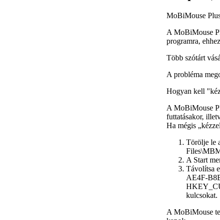
MoBiMouse Plus 2
A MoBiMouse Plu
programra, ehhe
Több szótárt vásá
A probléma meg
Hogyan kell "kéz
A MoBiMouse Plus 
futtatásakor, ille
Ha mégis „kézzel”
Törölje le
Files\M
A Start m
Távolítsa 
AE4F-B8
HKEY_CUR
kulcsokat.
A MoBiMouse telep