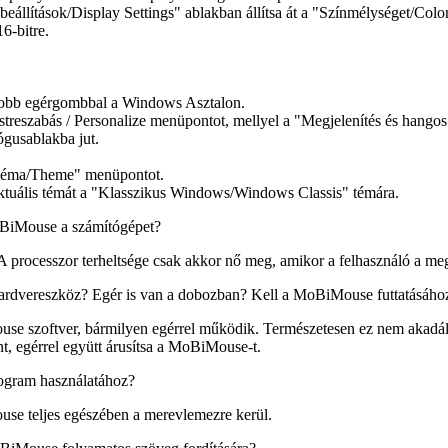
eállítások/Display Settings" ablakban állítsa át a "Színmélységet/Colo
16-bitre.
 jobb egérgombbal a Windows Asztalon.
streszabás / Personalize menüpontot, mellyel a "Megjelenítés és hangos
ógusablakba jut.
"Téma/Theme" menüpontot.
z aktuális témát a "Klasszikus Windows/Windows Classis" témára.
oBiMouse a számítógépet?
 processzor terheltsége csak akkor nő meg, amikor a felhasználó a megj
dvereszköz? Egér is van a dobozban? Kell a MoBiMouse futtatásához 
e szoftver, bármilyen egérrel működik. Természetesen ez nem akadál
, egérrel együtt árusítsa a MoBiMouse-t.
ogram használatához?
e teljes egészében a merevlemezre kerül.