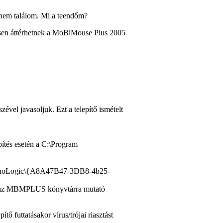
 nem találom. Mi a teendőm?
sen áttérhetnek a MoBiMouse Plus 2005
ével javasoljuk. Ezt a telepítő ismételt
pítés esetén a
C:\Program
Logic\{A8A47B47-3DB8-4b25-
az
MBMPLUS
könyvtárra mutató
tő futtatásakor vírus/trójai riasztást