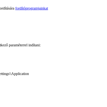
ordítására
fordítóprogramjainkat
ező paraméterrel indítani:
ttings\\Application