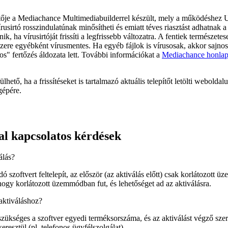
tője a Mediachance Multimediabuilderrel készült, mely a működéshez UP
írusirtó rosszindulatúnak minősítheti és emiatt téves riasztást adhatnak a
ik, ha vírusirtóját frissíti a legfrissebb változatra. A fentiek természet
zere egyébként vírusmentes. Ha egyéb fájlok is vírusosak, akkor sajnos
" fertőzés áldozata lett. További információkat a
Mediachance honlap
hető, ha a frissítéseket is tartalmazó aktuális telepítőt letölti weboldalun
gépére.
al kapcsolatos kérdések
álás?
ó szoftvert feltelepít, az először (az aktiválás előtt) csak korlátozott
 hogy korlátozott üzemmódban fut, és lehetőséget ad az aktiválásra.
aktiváláshoz?
zükséges a szoftver egyedi terméksorszáma, és az aktiválást végző szerv
eresztül (pl. telefonos ügyfélszolgálat).