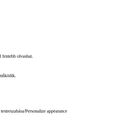
l fentebb olvashat.
 működik.
 testreszabása/Personalize appearance