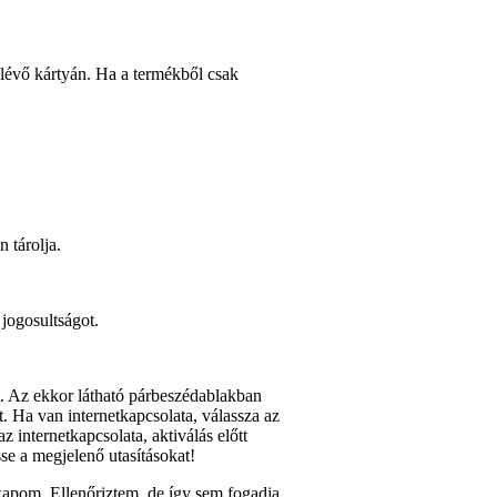
 lévő kártyán. Ha a termékből csak
 tárolja.
jogosultságot.
t. Az ekkor látható párbeszédablakban
t. Ha van internetkapcsolata, válassza az
 internetkapcsolata, aktiválás előtt
sse a megjelenő utasításokat!
kapom. Ellenőriztem, de így sem fogadja