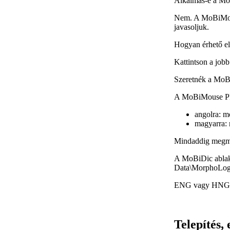
Alkalmas-e a Mo
Nem. A MoBiMouse
javasoljuk.
Hogyan érhető e
Kattintson a job
Szeretnék a MoBi
A MoBiMouse Plus
angolra: m
magyarra:
Mindaddig megmar
A MoBiDic ablako
Data\MorphoLo
ENG
vagy
HNG
Telepítés, 