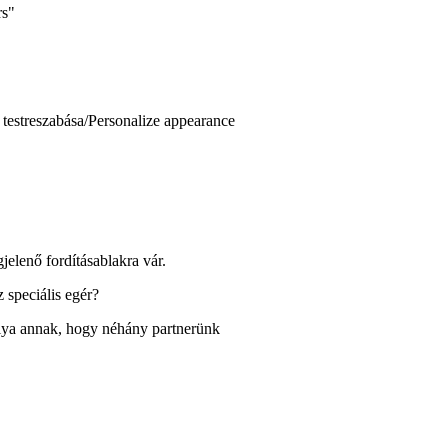
rs"
 testreszabása/Personalize appearance
elenő fordításablakra vár.
speciális egér?
ya annak, hogy néhány partnerünk