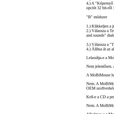
4.) A "Képernyő b
opciót 32 bit-ről 
"B" módszer
1.) Klikkeljen a
2.) Válassza a Te
and sounds" dial
3.) Válassza a 
4.) Állítsa át a
Lelassítja-e a M
Nem jelentősen. A
A MoBiMouse har
Nem. A MoBiMous
OEM szoftverként
Kell-e a CD a pr
Nem. A MoBiMous