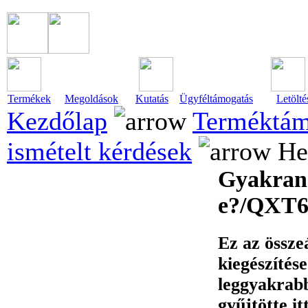
Termékek
Megoldások
Kutatás
Ügyféltámogatás
Letölté
Kezdőlap
Terméktám
ismételt kérdések
He
Gyakran 
e?/QXT6
Ez az össze
kiegészítés
leggyakrabb
gyűjtötte it