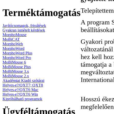
Telepítettem
Terméktámogatás
A program Sú
Javítócsomagok, frissítések
beállításokat
Gyakran ismételt kérdések
MorphoMouse
MoBiCAT
Gyakori pro
MorphoWeb
változatánál
MorphoWord
MorphoWord Plus
hez kell hoz
MorphoWord Pro
MoBiMouse 6
támogatja a
MoBiMouse Plus
megváltoztat
MoBiMouse 3.x
MoBiMouse 2.x
Internationa
Akadémiai Kiadó szótárai
Helyes-e?/QXT7; QXT8
Helyes-e?/QXT6 Mac
Helyes-e?/QXT6 Win
Hosszú ékez
Kipróbálható programok
megfelelően
Ügyféltámogatás