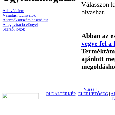
Válasszon k
Adatvédelem
olvashat.
Vásárlási tudnivalók
A terméksorszám használata
A regisztráció előnyei
Szerzői jogok
Abban az es
vegye fel a
Terméktámog
ajánlott me
megoldásho
[ Vissza ]
OLDALTÉRKÉP
|
ELÉRHETŐSÉG
|
A
T