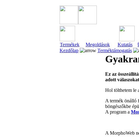
Termékek
Megoldások
Kutatás
Kezdőlap
Terméktámogatás
Gyakra
Ez az összeállí
adott válaszokat 
Hol tölthetem l
A termék önálló 
böngészőkbe épülő
A program a
Mor
A MorphoWeb nem