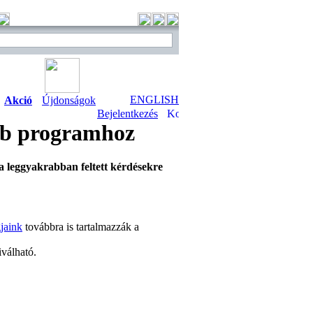
ENGLISH
Akció
Újdonságok
Bejelentkezés
eb programhoz
a leggyakrabban feltett kérdésekre
jaink
továbbra is tartalmazzák a
iválható.