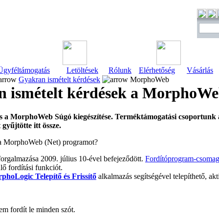
Ügyféltámogatás
Letöltések
Rólunk
Elérhetőség
Vásárlás
Gyakran ismételt kérdések
MorphoWeb
n ismételt kérdések a MorphoW
tás a MorphoWeb Súgó kiegészítése. Terméktámogatási csoportunk 
gyűjtötte itt össze.
e a MorphoWeb (Net) programot?
forgalmazása 2009. július 10-ével befejeződött.
Fordítóprogram-csomag
 fordítási funkciót.
phoLogic Telepítő és Frissítő
alkalmazás segítségével telepíthető, akt
 fordít le minden szót.