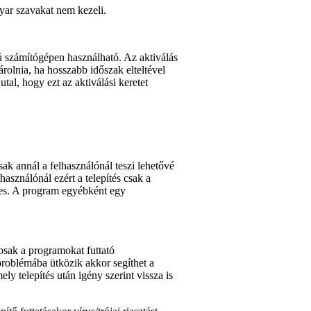
gyar szavakat nem kezeli.
 számítógépen használható. Az aktiválás
rolnia, ha hosszabb időszak elteltével
utal, hogy ezt az aktiválási keretet
ak annál a felhasználónál teszi lehetővé
használónál ezért a telepítés csak a
éges. A program egyébként egy
sak a programokat futtató
 problémába ütközik akkor segíthet a
mely telepítés után igény szerint vissza is