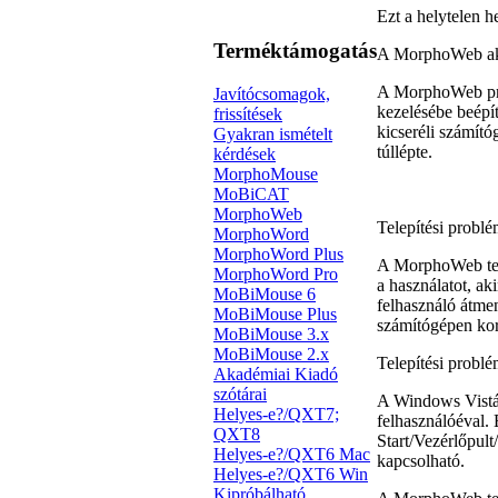
Ezt a helytelen h
Terméktámogatás
A MorphoWeb akti
A MorphoWeb prog
Javítócsomagok,
kezelésébe beépít
frissítések
kicseréli számítóg
Gyakran ismételt
túllépte.
kérdések
MorphoMouse
MoBiCAT
MorphoWeb
Telepítési problé
MorphoWord
MorphoWord Plus
A MorphoWeb telep
MorphoWord Pro
a használatot, ak
MoBiMouse 6
felhasználó átme
MoBiMouse Plus
számítógépen korl
MoBiMouse 3.x
MoBiMouse 2.x
Telepítési problém
Akadémiai Kiadó
szótárai
A Windows Vistáb
Helyes-e?/QXT7;
felhasználóéval. 
QXT8
Start/Vezérlőpult
Helyes-e?/QXT6 Mac
kapcsolható.
Helyes-e?/QXT6 Win
Kipróbálható