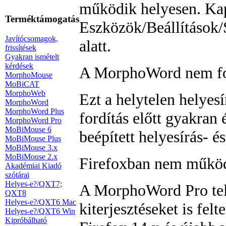
működik helyesen. Kap
Terméktámogatás
Eszközök/Beállítások/S
Javítócsomagok,
alatt.
frissítések
Gyakran ismételt
kérdések
A MorphoWord nem for
MorphoMouse
MoBiCAT
MorphoWeb
Ezt a helytelen helyesí
MorphoWord
MorphoWord Plus
fordítás előtt gyakran
MorphoWord Pro
MoBiMouse 6
beépített helyesírás- é
MoBiMouse Plus
MoBiMouse 3.x
MoBiMouse 2.x
Firefoxban nem működ
Akadémiai Kiadó
szótárai
Helyes-e?/QXT7;
A MorphoWord Pro tele
QXT8
Helyes-e?/QXT6 Mac
kiterjesztéseket is felte
Helyes-e?/QXT6 Win
Kipróbálható