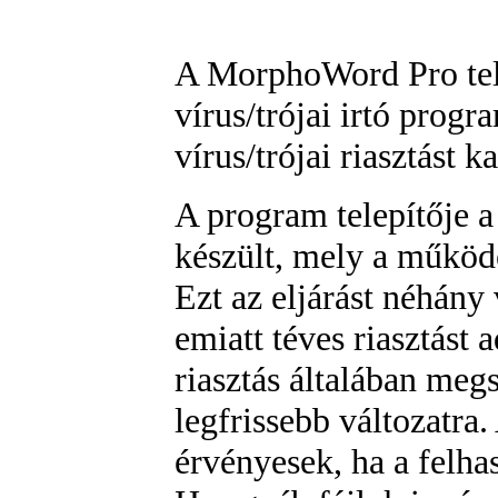
A MorphoWord Pro telep
vírus/trójai irtó progr
vírus/trójai riasztást k
A program telepítője 
készült, mely a működé
Ezt az eljárást néhány 
emiatt téves riasztást 
riasztás általában megsz
legfrissebb változatra
érvényesek, ha a felha