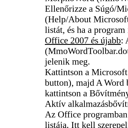
Ellenőrizze a
Súgó/Mic
(Help/About Microsoft
listát, és ha a program
Office 2007 és újabb
:
(MmoWordToolbar.do
jelenik meg.
Kattintson a
Microsoft
button)
, majd
A Word b
kattintson a
Bővítmény
Aktív alkalmazásbővít
Az Office programban 
listája. Itt kell szer