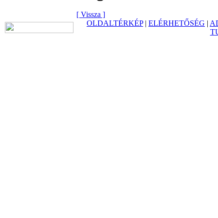
[ Vissza ]
OLDALTÉRKÉP
|
ELÉRHETŐSÉG
|
A
T