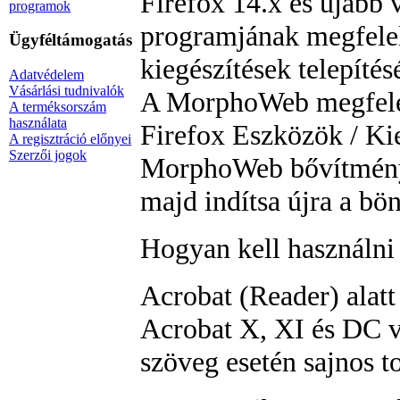
Firefox 14.x és újabb v
programok
programjának megfelelő
Ügyféltámogatás
kiegészítések telepítés
Adatvédelem
Vásárlási tudnivalók
A MorphoWeb megfelel
A terméksorszám
használata
Firefox Eszközök / Kie
A regisztráció előnyei
Szerzői jogok
MorphoWeb bővítményt 
majd indítsa újra a bö
Hogyan kell használni
Acrobat (Reader) alat
Acrobat X, XI és DC v
szöveg esetén sajnos 