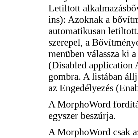
Letiltott alkalmazásb
ins)
: Azoknak a bővítm
automatikusan letiltot
szerepel, a
Bővítménye
menü
ben válassza ki 
(Disabled application 
gombra. A listában áll
az
Engedélyezés (Enab
A MorphoWord fordítás
egyszer beszúrja.
A MorphoWord csak az