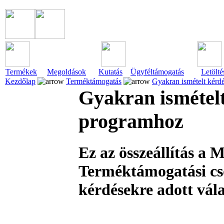
Termékek
Megoldások
Kutatás
Ügyféltámogatás
Letölté
Kezdőlap
Terméktámogatás
Gyakran ismételt kérd
Gyakran ismétel
programhoz
Ez az összeállítás a
Terméktámogatási cs
kérdésekre adott vála