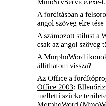
MmoSrvService.exe
-t.
A fordításban a felsor
angol szöveg elrejtése 
A számozott stílust a 
csak az angol szöveg tö
A MorphoWord ikonok 
állíthatom vissza?
Az Office a fordítópro
Office 2003
: Ellenőri
melletti szürke terület
MorphoWord (MmoWordT