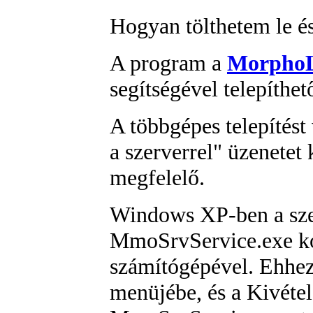
Hogyan tölthetem le é
A program a
MorphoLo
segítségével telepíthet
A többgépes telepítést
a szerverrel" üzenetet
megfelelő.
Windows XP-ben a szer
MmoSrvService.exe ko
számítógépével. Ehhez
menüjébe, és a
Kivéte