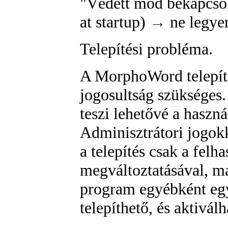
"Védett mód bekapcsol
at startup) → ne legye
Telepítési probléma.
A MorphoWord telepíté
jogosultság szükséges. 
teszi lehetővé a haszná
Adminisztrátori jogok
a telepítés csak a fel
megváltoztatásával, ma
program egyébként eg
telepíthető, és aktiválh