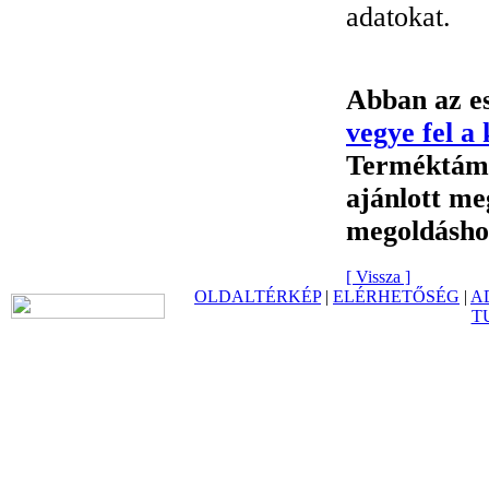
adatokat.
Abban az es
vegye fel a
Terméktámog
ajánlott me
megoldásho
[ Vissza ]
OLDALTÉRKÉP
|
ELÉRHETŐSÉG
|
A
T