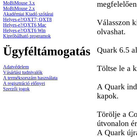
megfelelően
MoBiMouse 3.x
MoBiMouse 2.x
Akadémiai Kiadó szótárai
Helyes-e?/QXT7; QXT8
Válasszon k
Helyes-e?/QXT6 Mac
olvashat.
Helyes-e?/QXT6 Win
Kipróbálható programok
Ügyféltámogatás
Quark 6.5 al
Töltse le a k
Adatvédelem
Vásárlási tudnivalók
A terméksorszám használata
A regisztráció előnyei
A Quark indí
Szerzői jogok
kapok.
Törölje a C
útvonalon ér
A Quark újra