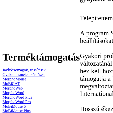
Telepítettem
A program Sú
beállításokat
Terméktámogatás
Gyakori pro
változatánál
hez kell hoz
Javítócsomagok, frissítések
Gyakran ismételt kérdések
támogatja a
MorphoMouse
MoBiCAT
megváltoztat
MorphoWeb
Internationa
MorphoWord
MorphoWord Plus
MorphoWord Pro
MoBiMouse 6
Hosszú ékez
MoBiMouse Plus