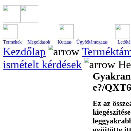
Termékek
Megoldások
Kutatás
Ügyféltámogatás
Letölté
Kezdőlap
Terméktám
ismételt kérdések
He
Gyakran 
e?/QXT6
Ez az össze
kiegészítés
leggyakrabb
gyűjtötte it