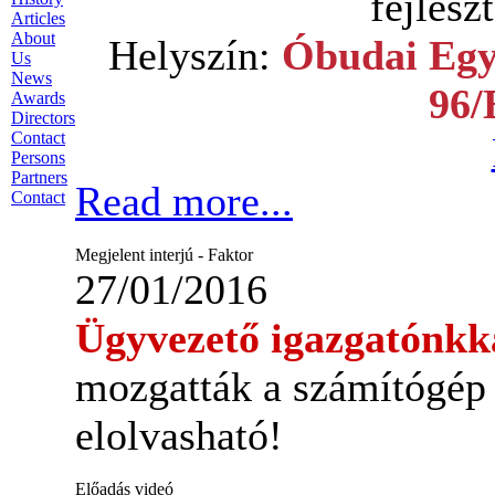
fejlesz
Articles
About
Helyszín:
Óbudai Egy
Us
News
96/
Awards
Directors
Contact
Persons
Partners
Read more...
Contact
Megjelent interjú - Faktor
27/01/2016
Ügyvezető igazgatónkk
mozgatták a számítógép 
elolvasható!
Előadás videó