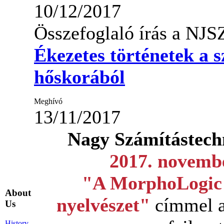
10/12/2017
Összefoglaló írás a NJS
Ékezetes történetek a 
hőskorából
Meghívó
13/11/2017
Nagy Számítástec
2017. novemb
"A MorphoLogic 
About
nyelvészet"
címmel a 
Us
History