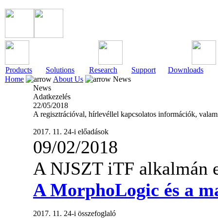
Products
Solutions
Research
Support
Downloads
Home
About Us
News
News
Adatkezelés
22/05/2018
A regisztrációval, hírlevéllel kapcsolatos információk, val
2017. 11. 24-i előadások
09/02/2018
A NJSZT iTF alkalmán el
A MorphoLogic és a ma
2017. 11. 24-i összefoglaló