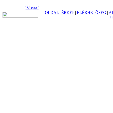
[ Vissza ]
OLDALTÉRKÉP
|
ELÉRHETŐSÉG
|
A
T