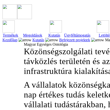
Termékek
Megoldások
Kutatás
Ügyféltámogatás
Letölté
Kezdőlap
Kutatás
Befejezett projektek
Mag
Magyar Egységes Ontológia
Közönségszolgálati tev
távközlés területén és a
infrastruktúra kialakítás
A vállalatok közönségka
nap értékes tudás keletk
vállalati tudástárakban