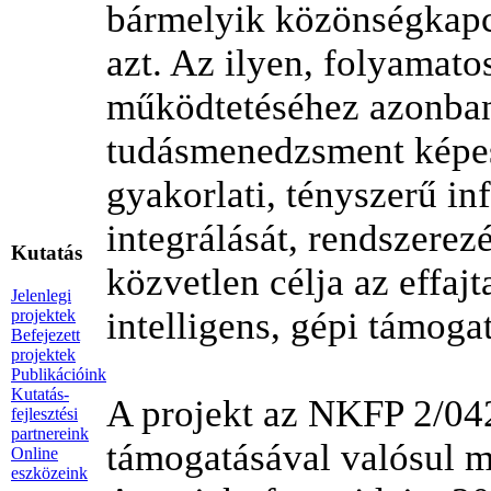
bármelyik közönségkapcs
azt. Az ilyen, folyamato
működtetéséhez azonban
tudásmenedzsment képess
gyakorlati, tényszerű in
integrálását, rendszerez
Kutatás
közvetlen célja az effaj
Jelenlegi
intelligens, gépi támogat
projektek
Befejezett
projektek
Publikációink
Kutatás-
A projekt az NKFP 2/042
fejlesztési
partnereink
támogatásával valósul 
Online
eszközeink