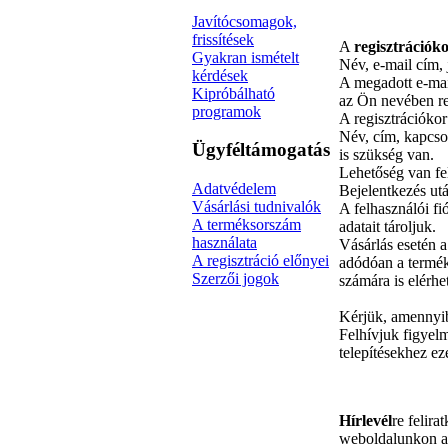
Javítócsomagok,
frissítések
A
regisztrációk
Gyakran ismételt
Név, e-mail cím, 
kérdések
A megadott e-mail
Kipróbálható
az Ön nevében re
programok
A regisztrációko
Név, cím, kapcsol
Ügyféltámogatás
is szükség van.
Lehetőség van fel
Adatvédelem
Bejelentkezés ut
Vásárlási tudnivalók
A felhasználói fi
A terméksorszám
adatait tároljuk.
használata
Vásárlás esetén a
A regisztráció előnyei
adódóan a termék
Szerzői jogok
számára is elérhe
Kérjük, amennyibe
Felhívjuk figyelm
telepítésekhez ez
Hírlevél
re felira
weboldalunkon a f