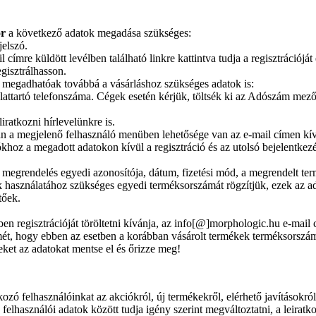
or
a következő adatok megadása szükséges:
jelszó.
 címre küldött levélben található linkre kattintva tudja a regisztrációjá
gisztrálhasson.
r megadhatóak továbbá a vásárláshoz szükséges adatok is:
attartó telefonszáma. Cégek esetén kérjük, töltsék ki az Adószám mezőt
iratkozni hírlevelünkre is.
án a megjelenő felhasználó menüben lehetősége van az e-mail címen kí
ókhoz a megadott adatokon kívül a regisztráció és az utolsó bejelentk
 megrendelés egyedi azonosítója, dátum, fizetési mód, a megrendelt ter
 használatához szükséges egyedi terméksorszámát rögzítjük, ezek az a
tőek.
n regisztrációját töröltetni kívánja, az info[@]morphologic.hu e-mail c
ét, hogy ebben az esetben a korábban vásárolt termékek terméksorszáma
eket az adatokat mentse el és őrizze meg!
tkozó felhasználóinkat az akciókról, új termékekről, elérhető javításokról 
elhasználói adatok között tudja igény szerint megváltoztatni, a leiratko