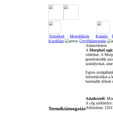
Termékek
Megoldások
Kutatás
Kezdőlap
Ügyféltámogatás
Adatvédelem
A
MorphoLogic 
védelme. A Morph
gondoskodik azok 
szabályokat, ame
Egyes szolgáltatá
információkat a 
harmadik félnek 
Adatkezelő
: Mo
A cég székhelye:
Adószáma: 1201
Terméktámogatás