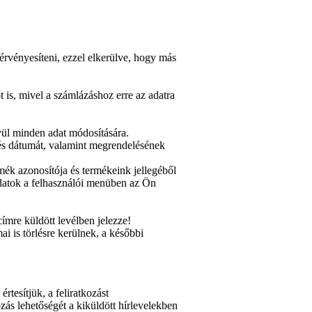
t érvényesíteni, ezzel elkerülve, hogy más
 is, mivel a számlázáshoz erre az adatra
vül minden adat módosítására.
ezés dátumát, valamint megrendelésének
mék azonosítója és termékeink jellegéből
datok a felhasználói menüben az Ön
ímre küldött levélben jelezze!
i is törlésre kerülnek, a későbbi
értesítjük, a feliratkozást
zás lehetőségét a kiküldött hírlevelekben