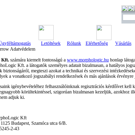
Ügyféltámogatás
Letöltések
Rólunk
Elérhetőség
Vásárlás
Adatvédelem
Kft.
számára kiemelt fontosságú a
www.morphologic.hu
honlap látoga
oLogic Kft. a látogatók személyes adatait bizalmasan, a hatályos jogsz
biztonságáról, megteszi azokat a technikai és szervezési intézkedéseket,
lyek a vonatkozó jogszabályi rendelkezések és más ajánlások érvényre 
saink igénybevételéhez felhasználóinknak regisztrációs kérdőívet kell ki
legnagyobb körültekintéssel, szigorúan bizalmasan kezeljük, azokhoz il
nem adjuk ki.
rphoLogic Kft
 1125 Budapest, Szamóca utca 6/B.
5245-2-43