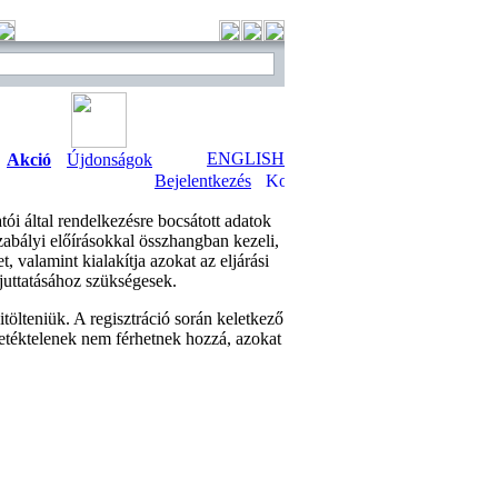
ENGLISH
Akció
Újdonságok
Bejelentkezés
tói által rendelkezésre bocsátott adatok
abályi előírásokkal összhangban kezeli,
 valamint kialakítja azokat az eljárási
juttatásához szükségesek.
tölteniük. A regisztráció során keletkező
letéktelenek nem férhetnek hozzá, azokat