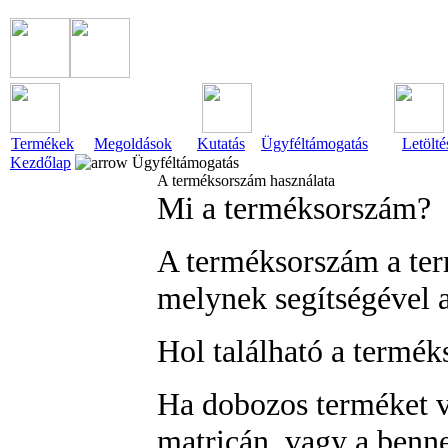
Termékek
Megoldások
Kutatás
Ügyféltámogatás
Letölté
Kezdőlap
Ügyféltámogatás
A terméksorszám használata
Mi a terméksorszám?
A terméksorszám a ter
melynek segítségével a
Hol található a termé
Ha dobozos terméket vá
matricán, vagy a benne