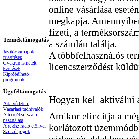
online vásárlása eset
megkapja. Amennyiben a
fizeti, a terméksorszá
Terméktámogatás
a számlán találja.
Javítócsomagok,
A többfelhasználós te
frissítések
Gyakran ismételt
licencszerződést küldü
kérdések
Kipróbálható
programok
Ügyféltámogatás
Hogyan kell aktiválni 
Adatvédelem
Vásárlási tudnivalók
Amikor elindítja a még
A terméksorszám
használata
korlátozott üzemmódba
A regisztráció előnyei
Szerzői jogok