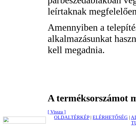
párbeszédablakban vége
leírtaknak megfelelően
Amennyiben a telepíté
alkalmazásunkat haszn
kell megadnia.
A terméksorszámot m
[ Vissza ]
OLDALTÉRKÉP
|
ELÉRHETŐSÉG
|
A
T