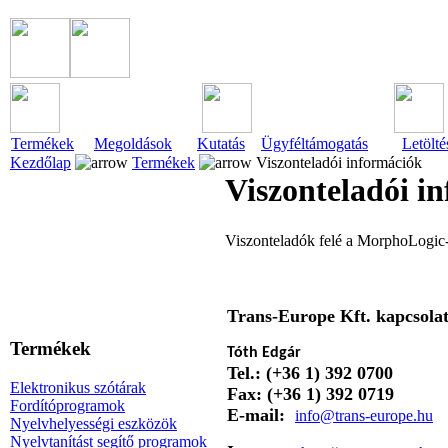
Termékek
Megoldások
Kutatás
Ügyféltámogatás
Letölté
Kezdőlap
Termékek
Viszonteladói információk
Viszonteladói i
Viszonteladók felé a MorphoLogic
Trans-Europe Kft. kapcsolat
Termékek
Tóth Edgár
Tel.: (+36 1) 392 0700
Elektronikus szótárak
Fax: (+36 1) 392 0719
Fordítóprogramok
E-mail:
info@trans-europe.hu
Nyelvhelyességi eszközök
Nyelvtanítást segítő programok