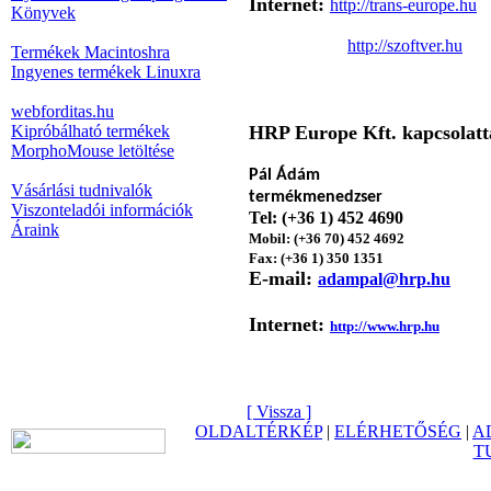
Internet:
htt
p://trans-europe.hu
Könyvek
ht
tp://szoftver.hu
Termékek Macintoshra
Ingyenes termékek Linuxra
webforditas.hu
Kipróbálható termékek
HRP Europe Kft. kapcsolatt
MorphoMouse letöltése
P
ál Ádám
Vásárlási tudnivalók
termékmenedzser
Viszonteladói információk
Tel: (+36 1) 452 4690
Áraink
Mobil: (+36 70) 452 4692
Fax: (+36 1) 350 1351
E-mail:
adampal@hrp.hu
Internet:
http://www.hrp.hu
[ Vissza ]
OLDALTÉRKÉP
|
ELÉRHETŐSÉG
|
A
T