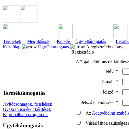
Termékek
Megoldások
Kutatás
Ügyféltámogatás
Letölté
Kezdőlap
Ügyféltámogatás
A regisztráció előnyei
Regisztráció
A *-gal jelölt mezők kitöltése
Név: *
E-mail: *
Jelszó: *
Terméktámogatás
Jelszó ellenőrzése: *
Javítócsomagok, frissítések
Gyakran ismételt kérdések
Az
Adatvédelmi szabál
Kipróbálható programok
Vásárláshoz szükséges 
Ügyféltámogatás