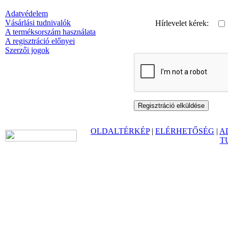
Adatvédelem
Vásárlási tudnivalók
Hírlevelet kérek:
A terméksorszám használata
A regisztráció előnyei
Szerzői jogok
OLDALTÉRKÉP
|
ELÉRHETŐSÉG
|
A
T