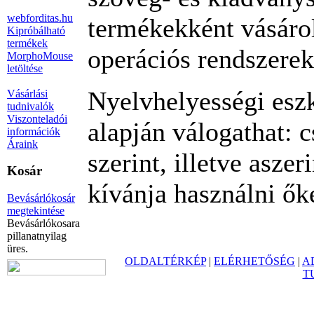
webforditas.hu
termékekként vásáro
Kipróbálható
termékek
operációs rendszerek
MorphoMouse
letöltése
Nyelvhelyességi esz
Vásárlási
tudnivalók
Viszonteladói
alapján válogathat: c
információk
Áraink
szerint, illetve asze
Kosár
kívánja használni ők
Bevásárlókosár
megtekintése
Bevásárlókosara
pillanatnyilag
üres.
OLDALTÉRKÉP
|
ELÉRHETŐSÉG
|
A
T