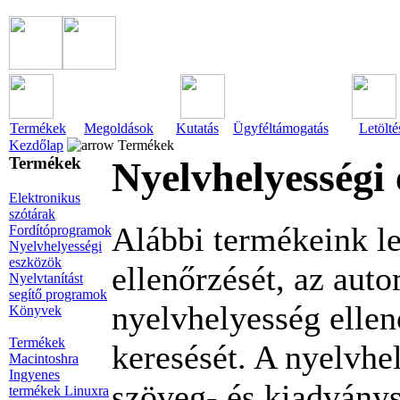
Termékek
Megoldások
Kutatás
Ügyféltámogatás
Letölté
Kezdőlap
Termékek
Termékek
Nyelvhelyességi
Elektronikus
szótárak
Alábbi termékeink le
Fordítóprogramok
Nyelvhelyességi
eszközök
ellenőrzését, az auto
Nyelvtanítást
segítő programok
nyelvhelyesség elle
Könyvek
Termékek
keresését. A nyelvh
Macintoshra
Ingyenes
szöveg- és kiadvány
termékek Linuxra