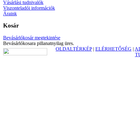
Vásárlási tudnivalók
Viszonteladói információk
Áraink
Kosár
Bevásárlókosár megtekintése
Bevásárlókosara pillanatnyilag üres.
OLDALTÉRKÉP
|
ELÉRHETŐSÉG
|
A
T