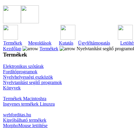
Termékek
Megoldások
Kutatás
Ügyféltámogatás
Letölté
Kezdőlap
Termékek
Nyelvtanítást segítő program
Termékek
Elektronikus szótárak
Fordítóprogramok
Nyelvhelyességi eszközök
Nyelvtanítást segítő programok
Könyvek
Termékek Macintoshra
Ingyenes termékek Linuxra
webforditas.hu
Kipróbálható termékek
MorphoMouse letöltése