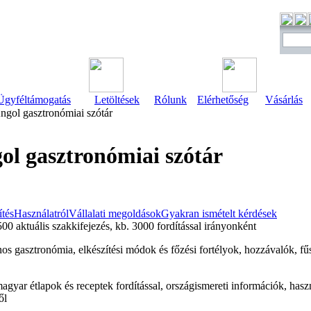
Ügyféltámogatás
Letöltések
Rólunk
Elérhetőség
Vásárlás
gol gasztronómiai szótár
ol gasztronómiai szótár
ítés
Használatról
Vállalati megoldások
Gyakran ismételt kérdések
0 aktuális szakkifejezés, kb. 3000 fordítással irányonként
ános gasztronómia, elkészítési módok és főzési fortélyok, hozzávalók, fű
agyar étlapok és receptek fordítással, országismereti információk, has
ől