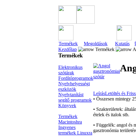
Termékek
Megoldások
Kutatás
Kezdőlap
Termékek
An
Termékek
Ang
Elektronikus
szótárak
Fordítóprogramok
Nyelvhelyességi
eszközök
Leírás
Letöltés és Friss
Nyelvtanítást
• Összesen mintegy 250
segítő programok
Könyvek
• Szakterületek: által
ételek és italok stb.
Termékek
Macintoshra
• Függelék: angol és m
Ingyenes
gasztronómia területér
termékek Linuxra