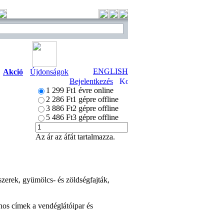
ENGLISH
Akció
Újdonságok
Bejelentkezés
1 299 Ft
1 évre online
2 286 Ft
1 gépre offline
3 886 Ft
2 gépre offline
5 486 Ft
3 gépre offline
Az ár az áfát tartalmazza.
szerek, gyümölcs- és zöldségfajták,
znos címek a vendéglátóipar és