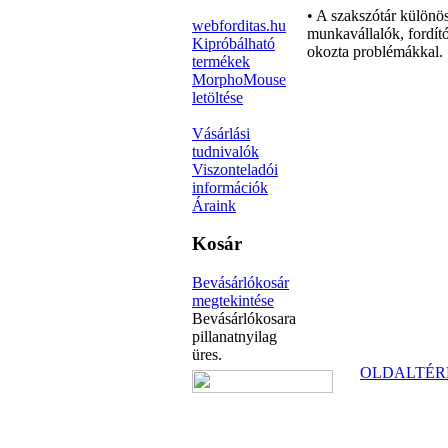
• A szakszótár különö
webforditas.hu
munkavállalók, fordító
Kipróbálható
okozta problémákkal.
termékek
MorphoMouse
letöltése
Vásárlási
tudnivalók
Viszonteladói
információk
Áraink
Kosár
Bevásárlókosár
megtekintése
Bevásárlókosara
pillanatnyilag
üres.
OLDALTÉR