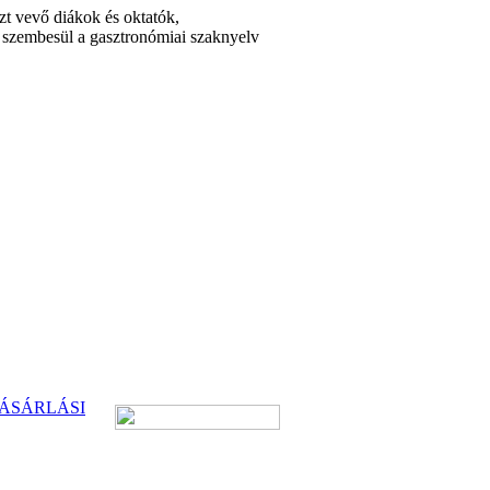
zt vevő diákok és oktatók,
án szembesül a gasztronómiai szaknyelv
ÁSÁRLÁSI