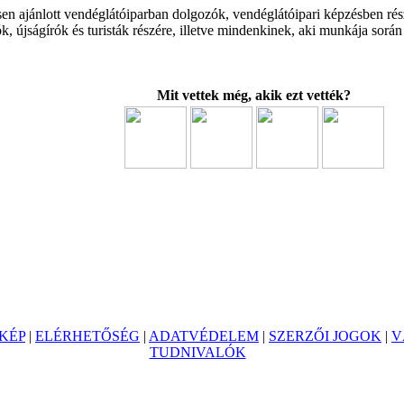
sen ajánlott vendéglátóiparban dolgozók, vendéglátóipari képzésben rés
k, újságírók és turisták részére, illetve mindenkinek, aki munkája sor
Mit vettek még, akik ezt vették?
KÉP
|
ELÉRHETŐSÉG
|
ADATVÉDELEM
|
SZERZŐI JOGOK
|
V
TUDNIVALÓK