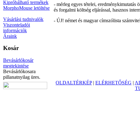
Kipróbálható termékek
- mérleg egyes tételei, eredménykimutatás ö
MorphoMouse letöltése
és forgalmi költség eljárással, hasznos inte
Vásárlási tudnivalók
- ÚJ! német és magyar címszólista számviteli
Viszonteladói
információk
Áraink
Kosár
Bevásárlókosár
megtekintése
Bevásárlókosara
pillanatnyilag üres.
OLDALTÉRKÉP
|
ELÉRHETŐSÉG
|
A
T