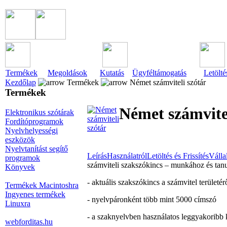
Termékek
Megoldások
Kutatás
Ügyféltámogatás
Letölté
Kezdőlap
Termékek
Német számviteli szótár
Termékek
Német számvitel
Elektronikus szótárak
Fordítóprogramok
Nyelvhelyességi
eszközök
Nyelvtanítást segítő
Leírás
Használatról
Letöltés és Frissítés
Válla
programok
számviteli szakszókincs – munkához és tan
Könyvek
- aktuális szakszókincs a számvitel területé
Termékek Macintoshra
Ingyenes termékek
- nyelvpáronként több mint 5000 címszó
Linuxra
- a szaknyelvben használatos leggyakoribb 
webforditas.hu