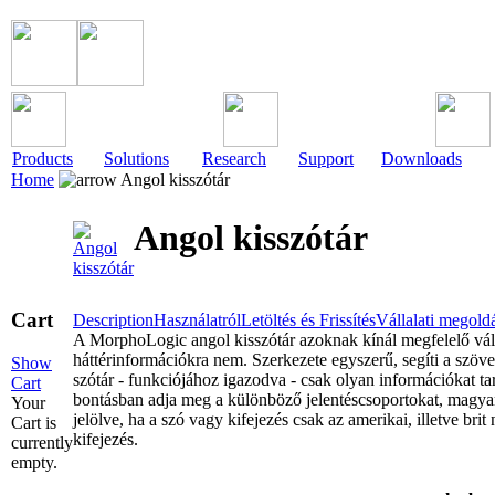
Products
Solutions
Research
Support
Downloads
Home
Angol kisszótár
Angol kisszótár
Cart
Description
Használatról
Letöltés és Frissítés
Vállalati megold
A MorphoLogic angol kisszótár azoknak kínál megfelelő válas
háttérinformációkra nem. Szerkezete egyszerű, segíti a szöve
Show
szótár - funkciójához igazodva - csak olyan információkat ta
Cart
bontásban adja meg a különböző jelentéscsoportokat, magyaráza
Your
jelölve, ha a szó vagy kifejezés csak az amerikai, illetve br
Cart is
kifejezés.
currently
empty.