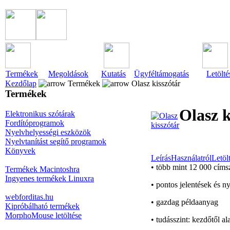
Termékek
Megoldások
Kutatás
Ügyféltámogatás
Letölté
Kezdőlap
Termékek
Olasz kisszótár
Termékek
Olasz k
Elektronikus szótárak
Fordítóprogramok
Nyelvhelyességi eszközök
Nyelvtanítást segítő programok
Könyvek
Leírás
Használatról
Letölt
• több mint 12 000 címs
Termékek Macintoshra
Ingyenes termékek Linuxra
• pontos jelentések és n
webforditas.hu
• gazdag példaanyag
Kipróbálható termékek
MorphoMouse letöltése
• tudásszint: kezdőtől a