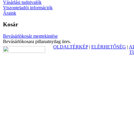
Vásárlási tudnivalók
Viszonteladói információk
Áraink
Kosár
Bevásárlókosár megtekintése
Bevásárlókosara pillanatnyilag üres.
OLDALTÉRKÉP
|
ELÉRHETŐSÉG
|
A
T