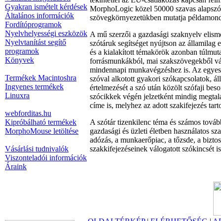
Gyakran ismételt kérdések
MorphoLogic közel 50000 szavas alapszótá
Általános információk
szövegkörnyezetükben mutatja példamondat
Fordítóprogramok
Nyelvhelyességi eszközök
A mű szerzői a gazdasági szaknyelv elisme
Nyelvtanítást segítő
szótáruk segítséget nyújtson az államilag 
programok
és a kialakított témakörök azonban túlmut
Könyvek
forrásmunkákból, mai szakszövegekből válo
mindennapi munkavégzéshez is. Az egyes c
Termékek Macintoshra
szóval alkotott gyakori szókapcsolatok, á
Ingyenes termékek
értelmezését a szó után közölt szófaji beso
Linuxra
szócikkek végén jelzetként mindig megtalá
címe is, melyhez az adott szakifejezés tart
webforditas.hu
Kipróbálható termékek
A szótár tizenkilenc téma és számos továb
MorphoMouse letöltése
gazdasági és üzleti életben használatos sz
adózás, a munkaerőpiac, a tőzsde, a bizto
Vásárlási tudnivalók
szakkifejezéseinek válogatott szókincsét is
Viszonteladói információk
Áraink