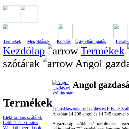
Termékek
Megoldások
Kutatás
Ügyféltámogatás
Letölté
Kezdőlap
Termékek
szótárak
Angol gazda
Angol gazdasá
Termékek
Leírás
Használatról
Letöltés és Frissítés
Vál
A szótár 14 298 angol és 14 745 magyar sz
Elektronikus szótárak
Letöltés és Frissités
A gazdasági szókincstár tartalmazza a gaz
Vállalati megoldások
tekintettel az EU-csatlakozás kapcsán fel