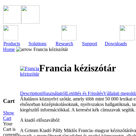
Products
Solutions
Research
Support
Downloads
Home
Francia kéziszótár
Francia kéziszótár
Description
Használatról
Letöltés és Frissítés
Vállalati megold
Általános köznyelvi szótár, amely több mint 50 000 lexikai eg
Cart
elsősorban középiskolásoknak, nyelvszakos hallgatóknak, ta
kiegészítő információkkal. A keresést kék címszavak segítik.
Show
Cart
A kiadó előszavából:
Your
Cart is
A Grimm Kiadó Pálfy Miklós Francia–magyar kéziszótárával o
currently
veszik a megváltozott társadalmi és nyelvi környezetet, alk