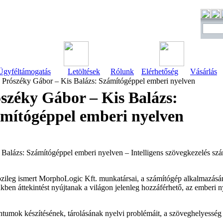
Ügyféltámogatás
Letöltések
Rólunk
Elérhetőség
Vásárlás
Prószéky Gábor – Kis Balázs: Számítógéppel emberi nyelven
széky Gábor – Kis Balázs:
mítógéppel emberi nyelven
Balázs: Számítógéppel emberi nyelven – Intelligens szövegkezelés sz
zileg ismert MorphoLogic Kft. munkatársai, a számítógép alkalmazásá
ben áttekintést nyújtanak a világon jelenleg hozzáférhető, az emberi 
umok készítésének, tárolásának nyelvi problémáit, a szöveghelyesség 