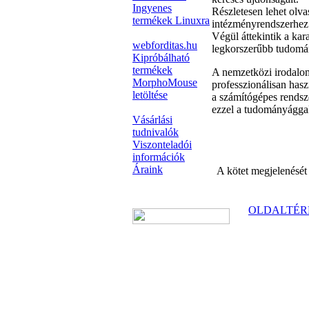
Ingyenes
Részletesen lehet olva
termékek Linuxra
intézményrendszerhez 
Végül áttekintik a kar
webforditas.hu
legkorszerűbb tudomán
Kipróbálható
termékek
A nemzetközi irodalom
MorphoMouse
professzionálisan has
letöltése
a számítógépes rendsze
ezzel a tudományággal
Vásárlási
tudnivalók
Viszonteladói
információk
Áraink
A kötet megjelenését
OLDALTÉR