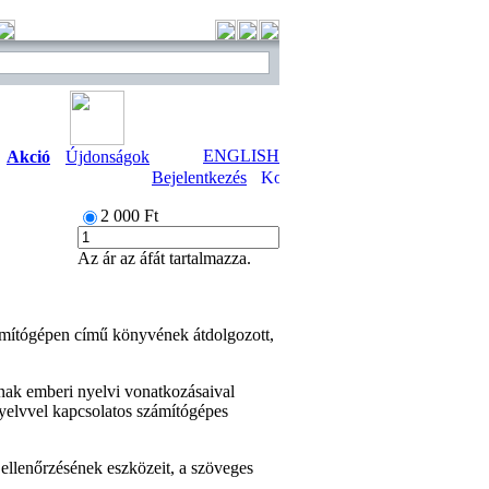
ENGLISH
Akció
Újdonságok
Bejelentkezés
2 000 Ft
Az ár az áfát tartalmazza.
ámítógépen című könyvének átdolgozott,
nak emberi nyelvi vonatkozásaival
nyelvvel kapcsolatos számítógépes
ellenőrzésének eszközeit, a szöveges