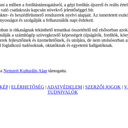
sni a műben a fordítástámogatásról, a gépi fordítás újszerű és reális ért
való csatlakozás kapcsán növekvő jelentőséggel bír.
akter- és beszédfelismerő rendszerek nyelvi alapjait. Az ismertetett eszk
yosságot és szolgálják a felhasználók napi érdekeit.
ban is ritkaságnak tekinthető tematikai összetételű mű elsősorban azo
ználják a számítógép szövegkezelő képességeit (újságírók, fordítók, kö
rek fejlesztőinek és üzemeltetőinek, és utoljára, de nem utolsósorban a
 foglalkozó tudósoknak, oktatóknak és egyetemi hallgatóknak.
 a
Nemzeti Kulturális Alap
támogatta.
KÉP
|
ELÉRHETŐSÉG
|
ADATVÉDELEM
|
SZERZŐI JOGOK
|
V
TUDNIVALÓK