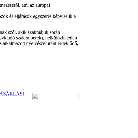
elmezéséről, ami az európai
özök és eljárások egyszerre képviselik a
knak szól, akik szakmájuk során
nyvkiadó szakemberek), nélkülözhetetlen
z alkalmazott nyelvészet iránt érdeklődő,
ÁSÁRLÁSI