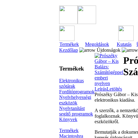
Termékek
Megoldások
Kutatás
Kezdőlap
Újdonságok
Pró
Termékek
Szá
Elektronikus
szótárak
Leírás
Letöltés
Fordítóprogramok
Prószéky Gábor – Kis 
Nyelvhelyességi
elektronikus kiadása.
eszközök
Nyelvtanítást
A szerzők, a nemzetkö
segítő programok
foglalkoznak. Könyvük
Könyvek
eszközökről.
Termékek
Bemutatják a dokument
Macintoshra
keresés újdonságait.