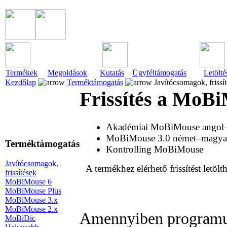
Termékek
Megoldások
Kutatás
Ügyféltámogatás
Letölté
Kezdőlap
Terméktámogatás
Javítócsomagok, frissí
Frissítés a MoB
Akadémiai MoBiMouse angol
MoBiMouse 3.0 német–magya
Terméktámogatás
Kontrolling MoBiMouse
Javítócsomagok,
A termékhez elérhető frissítést letölt
frissítések
MoBiMouse 6
MoBiMouse Plus
MoBiMouse 3.x
MoBiMouse 2.x
Amennyiben programunk
MoBiDic