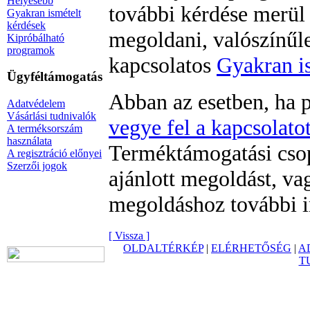
Helyesebb
további kérdése merül
Gyakran ismételt
kérdések
megoldani, valószínűle
Kipróbálható
programok
kapcsolatos
Gyakran i
Ügyféltámogatás
Abban az esetben, ha p
Adatvédelem
Vásárlási tudnivalók
vegye fel a kapcsolato
A terméksorszám
használata
Terméktámogatási csop
A regisztráció előnyei
Szerzői jogok
ajánlott megoldást, va
megoldáshoz további i
[ Vissza ]
OLDALTÉRKÉP
|
ELÉRHETŐSÉG
|
A
T